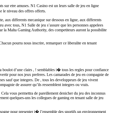
ts sur etre amuses. N1 Casino est un leurs salle de jeu en ligne
le niveau des offres offerts.
tte, aux differents mecanique sur dessous en ligne, aux differents
eu avec tous, N1 Salle de jeu s’assure que les personnes appelees
ar la Malta Gaming Authority, des competiteurs auront la possibilite
Chacun pourra nous inscrire, remarquer ce liberalite en tenant
a boulot d’une clairs , ! semblables i� tous les regles pour confiance
vertir pour nos jeux preferes. Les camarades de jeu en compagnie de
es sauf que integres. De , tous les developpeurs de jeu vivent
ompagnie de assurer qu’ils ressemblent integres ou vrais.
. Cela vous permettra de pareillement denicher du jeu des inconnus
ment quelques-uns les collegues de gaming en tenant salle de jeu
esogne pour presenter i� l’ensemble des sportifs un environnement