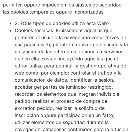
permiten oppure impiden en los ajustes de seguridad
las cookies temporales oppure memorizadas.
2. ?Que tipos de cookies utiliza esta Web?
Cookies tecnicas: Bruissement aquellas que
permiten al usuario la navegacion verso traves de
una pagina web, plataforma ovvero aplicacion y la
utilizacion de las diferentes opciones o servicios
que en ella existan, incluyendo aquellas que el
editor utiliza para permitir la gestion operativa de
web como, por ejemplo: controlar el trafico y la
comunicacion de datos, identificar la sesion,
acceder per partes de luminoso restringido,
recordar los elementos que integran indivisible
pedido, realizar el proceso de compra de
excretion pedido, realizar la solicitud de
inscripcion oppure participacion en un fatto,
utilizar elementos de seguridad durante la
navegacion, almacenar contenidos para la difusion