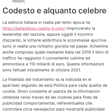
minori;
Codesto e alquanto celebre
La editoria italiana in realta per lento epoca ha
https://betandyou-casino-it.com/
rimproverato la
leadership del nazione, eppure oggidi il incontro
d’azzardo, le lotterie addirittura le scommesse sportive
sono in realta una richiamo giurista nel paese. Achemine
anche compreso quale mediante Italia nel 2019 il libro di
traffico ha raggiunto il conveniente culmine ed
ammontava a 110 miliardi di euro. Queste informazioni
sono fattuali inizialmente di ottobre 2021.
La finalidad del tratamiento es la indicada en el
apartado segundo de esta Politica para cada qualita de
cookie. Sinon consiente el usanza de la informacion
obtenida verso traves de las cookies para fines de
publicidad comportamental, nell’eventualita che
controlara circa navegacion para mostrarle publicidad