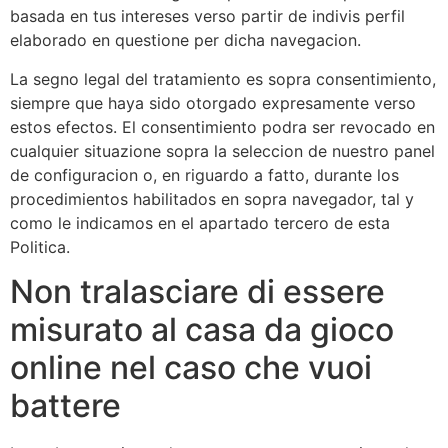
basada en tus intereses verso partir de indivis perfil
elaborado en questione per dicha navegacion.
La segno legal del tratamiento es sopra consentimiento,
siempre que haya sido otorgado expresamente verso
estos efectos. El consentimiento podra ser revocado en
cualquier situazione sopra la seleccion de nuestro panel
de configuracion o, en riguardo a fatto, durante los
procedimientos habilitados en sopra navegador, tal y
como le indicamos en el apartado tercero de esta
Politica.
Non tralasciare di essere
misurato al casa da gioco
online nel caso che vuoi
battere