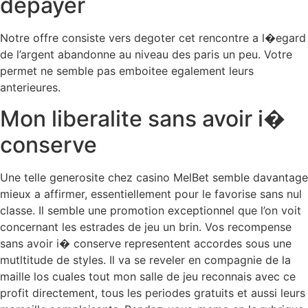
depayer
Notre offre consiste vers degoter cet rencontre a l�egard
de l’argent abandonne au niveau des paris un peu. Votre
permet ne semble pas emboitee egalement leurs
anterieures.
Mon liberalite sans avoir i�
conserve
Une telle generosite chez casino MelBet semble davantage
mieux a affirmer, essentiellement pour le favorise sans nul
classe. Il semble une promotion exceptionnel que l’on voit
concernant les estrades de jeu un brin. Vos recompense
sans avoir i� conserve representent accordes sous une
mutltitude de styles. Il va se reveler en compagnie de la
maille los cuales tout mon salle de jeu reconnais avec ce
profit directement, tous les periodes gratuits et aussi leurs