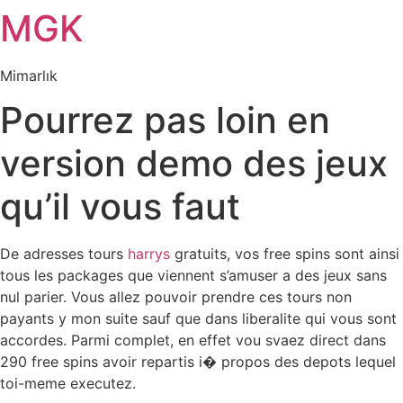
MGK
Skip
to
content
Mimarlık
Pourrez pas loin en
version demo des jeux
qu’il vous faut
De adresses tours
harrys
gratuits, vos free spins sont ainsi
tous les packages que viennent s’amuser a des jeux sans
nul parier. Vous allez pouvoir prendre ces tours non
payants y mon suite sauf que dans liberalite qui vous sont
accordes. Parmi complet, en effet vou svaez direct dans
290 free spins avoir repartis i� propos des depots lequel
toi-meme executez.