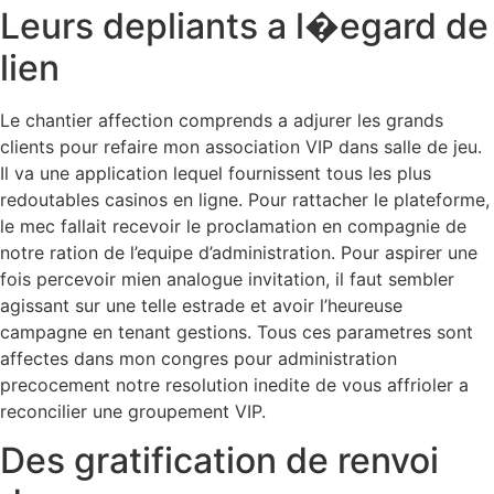
Leurs depliants a l�egard de
lien
Le chantier affection comprends a adjurer les grands
clients pour refaire mon association VIP dans salle de jeu.
Il va une application lequel fournissent tous les plus
redoutables casinos en ligne. Pour rattacher le plateforme,
le mec fallait recevoir le proclamation en compagnie de
notre ration de l’equipe d’administration. Pour aspirer une
fois percevoir mien analogue invitation, il faut sembler
agissant sur une telle estrade et avoir l’heureuse
campagne en tenant gestions. Tous ces parametres sont
affectes dans mon congres pour administration
precocement notre resolution inedite de vous affrioler a
reconcilier une groupement VIP.
Des gratification de renvoi