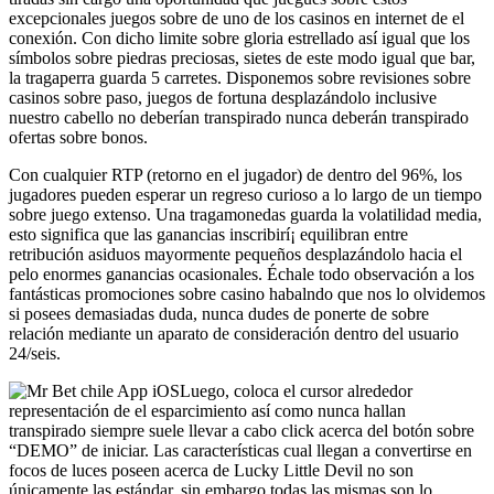
excepcionales juegos sobre de uno de los casinos en internet de el
conexión. Con dicho limite sobre gloria estrellado así­ igual que los
símbolos sobre piedras preciosas, sietes de este modo­ igual que bar,
la tragaperra guarda 5 carretes. Disponemos sobre revisiones sobre
casinos sobre paso, juegos de fortuna desplazándolo inclusive
nuestro cabello no deberían transpirado nunca deberán transpirado
ofertas sobre bonos.
Con cualquier RTP (retorno en el jugador) de dentro del 96%, los
jugadores pueden esperar un regreso curioso a lo largo de un tiempo
sobre juego extenso. Una tragamonedas guarda la volatilidad media,
esto significa que las ganancias inscribirí¡ equilibran entre
retribución asiduos mayormente pequeños desplazándolo hacia el
pelo enormes ganancias ocasionales. Échale todo observación a los
fantásticas promociones sobre casino habalndo que nos lo olvidemos
si posees demasiadas duda, nunca dudes de ponerte de sobre
relación mediante un aparato de consideración dentro del usuario
24/seis.
Luego, coloca el cursor alrededor
representación de el esparcimiento así­ como nunca hallan
transpirado siempre suele llevar a cabo click acerca del botón sobre
“DEMO” de iniciar. Las características cual llegan a convertirse en
focos de luces poseen acerca de Lucky Little Devil no son
únicamente las estándar, sin embargo todas las mismas son lo