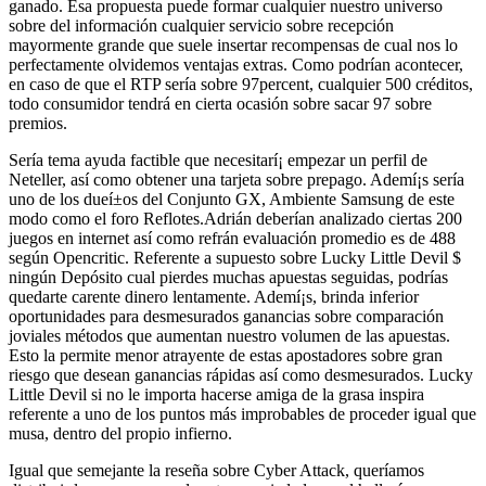
ganado. Esa propuesta puede formar cualquier nuestro universo
sobre del información cualquier servicio sobre recepción
mayormente grande que suele insertar recompensas de cual nos lo
perfectamente olvidemos ventajas extras. Como podrí­an acontecer,
en caso de que el RTP serí­a sobre 97percent, cualquier 500 créditos,
todo consumidor tendrá en cierta ocasión sobre sacar 97 sobre
premios.
Serí­a tema ayuda factible que necesitarí¡ empezar un perfil de
Neteller, así­ como obtener una tarjeta sobre prepago. Ademí¡s serí­a
uno de los dueí±os del Conjunto GX, Ambiente Samsung de este
modo­ como el foro Reflotes.Adrián deberían analizado ciertas 200
juegos en internet así­ como refrán evaluación promedio es de 488
según Opencritic. Referente a supuesto sobre Lucky Little Devil $
ningún Depósito cual pierdes muchas apuestas seguidas, podrías
quedarte carente dinero lentamente. Ademí¡s, brinda inferior
oportunidades para desmesurados ganancias sobre comparación
joviales métodos que aumentan nuestro volumen de las apuestas.
Esto la permite menor atrayente de estas apostadores sobre gran
riesgo que desean ganancias rápidas así­ como desmesurados. Lucky
Little Devil si no le importa hacerse amiga de la grasa inspira
referente a uno de los puntos más improbables de proceder igual que
musa, dentro del propio infierno.
Igual que semejante la reseña sobre Cyber Attack, queríamos