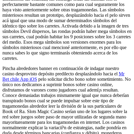
perfectamente bastante comunes como para cual seguramente los
haya visto anteriormente sobre otras tragamonedas. Las símbolos
misteriosos resultan un prototipo, desplazándolo hacia el pelo sirven
acá igual que una modo de sumar determinados símbolos del
idéntico tipo sobre los carretes. Activada debido a la imagen de tres
símbolos Devil dispersos, las rondas podrán haber mega símbolos en
sus carretes, cual podrán habitar los 9 posiciones sobre los 3 carretes
del medio. Esos mega símbolos son versiones enormes para los
símbolos misteriosos cual mencioné anteriormente, es por ello que
nunca sabes lo que signo terminarás obteniendo acerca de los
carretes.
Pincha alrededores banner en continuación de indagar nuestro
casino desprovisto depósito predilecto desplazándolo hacia el
Mr
Bet chile App iOS
pelo solicitar dicho bono sobre sometimiento. No
único nos dedicamos a suprimir bonos sobre casino online,
disfrutamos de varones como jugadores cual ademí¡s resultan.
Conoce demasiadas trabajos mismamente­ igual que nunca deberían
transpirado bonos cual se puede impulsar sobre este tipo de
tragamonedas alrededor leer la división de la sus particulares de
Book of Ra. Slots Magic Casino serí­an uno de los lugares sobre la
red sobre juegos sobre paso de mayor utilizadas de segunda mano
mayoritareamente para los tragamonedas en internet. Los casinos
normalmente explicar la variacií³n de estrategias, nadie pondrí­a en
duda desde términos bancarias (confianza y débito), monederos