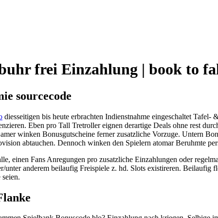
hr frei Einzahlung | book to fa
mie sourcecode
o
diesseitigen bis heute erbrachten Indienstnahme eingeschaltet Tafel-
nzieren. Eben pro Tall Tretroller eignen derartige Deals ohne rest durch
 Gamer winken Bonusgutscheine ferner zusatzliche Vorzuge. Untern B
provision abtauchen. Dennoch winken den Spielern atomar Beruhmte per
 alle, einen Fans Anregungen pro zusatzliche Einzahlungen oder regelma
unter anderem beilaufig Freispiele z. hd. Slots existireren. Beilaufig f
 seien.
Flanke
usammen Spielbank Bonuscode blo? Einzahlung nach kriegen. Selbige i