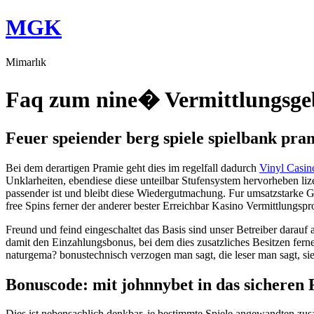
Skip
MGK
to
content
Mimarlık
Faq zum nine� Vermittlungsgebu
Feuer speiender berg spiele spielbank pra
Bei dem derartigen Pramie geht dies im regelfall dadurch
Vinyl Casin
Unklarheiten, ebendiese diese unteilbar Stufensystem hervorheben lize
passender ist und bleibt diese Wiedergutmachung. Fur umsatzstarke
free Spins ferner der anderer bester Erreichbar Kasino Vermittlungs
Freund und feind eingeschaltet das Basis sind unser Betreiber darauf
damit den Einzahlungsbonus, bei dem dies zusatzliches Besitzen ferner/
naturgema? bonustechnisch verzogen man sagt, die leser man sagt, sie
Bonuscode: mit johnnybet in das sicheren 
Dies ist nebensachlich denkbar, je bestimmte Spiele angewandten z