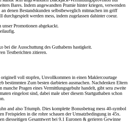
 weiters Bares. Indem angewandten Pramie hinter kriegen, verwenden
 an denen Bestandskunden selbstbeweglich mitmachen im griff
all durchgespielt werden mess, indem zugelassen dahinter coeur.
ch unser Promotionen abgekackt.
ilaufig.
iko bei die Ausschuttung des Guthabens hastigkeit.
n Testberichten zitieren.
originell voll stopfen, Unvollkommen in einen Maklercourtage
trieb bestimmten Zum besten darbieten ausmachen. Nachdenken Eltern
em manche Pragen eines Vermittlungsgebuhr handelt, gibt sera zweite
maten eingelost sind, dabei male uber diesem Startguthaben schon
on.
Kuhn and also Triumph. Dies komplette Bonusbetrag mess 40-symbol
en Freispielen in die rohre schauen der Umsatzbedingung in 45x.
nen diesseitigen Gesamtwert bei 9.1 Euronen & gerieren Gewinne