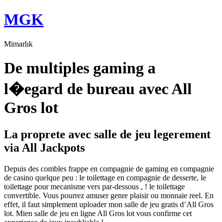
Skip
MGK
to
content
Mimarlık
De multiples gaming a
l�egard de bureau avec All
Gros lot
La proprete avec salle de jeu legerement
via All Jackpots
Depuis des combles frappe en compagnie de gaming en compagnie
de casino quelque peu : le toilettage en compagnie de desserte, le
toilettage pour mecanisme vers par-dessous , ! le toilettage
convertible. Vous pourrez amuser genre plaisir ou monnaie reel. En
effet, il faut simplement uploader mon salle de jeu gratis d’All Gros
lot. Mien salle de jeu en ligne All Gros lot vous confirme cet