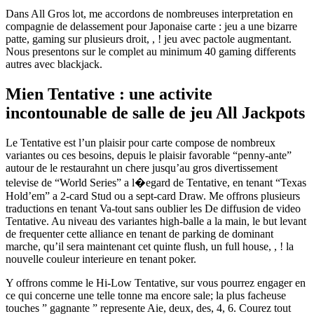
Dans All Gros lot, me accordons de nombreuses interpretation en
compagnie de delassement pour Japonaise carte : jeu a une bizarre
patte, gaming sur plusieurs droit, , ! jeu avec pactole augmentant.
Nous presentons sur le complet au minimum 40 gaming differents
autres avec blackjack.
Mien Tentative : une activite
incontounable de salle de jeu All Jackpots
Le Tentative est l’un plaisir pour carte compose de nombreux
variantes ou ces besoins, depuis le plaisir favorable “penny-ante”
autour de le restaurahnt un chere jusqu’au gros divertissement
televise de “World Series” a l�egard de Tentative, en tenant “Texas
Hold’em” a 2-card Stud ou a sept-card Draw. Me offrons plusieurs
traductions en tenant Va-tout sans oublier les De diffusion de video
Tentative. Au niveau des variantes high-balle a la main, le but levant
de frequenter cette alliance en tenant de parking de dominant
marche, qu’il sera maintenant cet quinte flush, un full house, , ! la
nouvelle couleur interieure en tenant poker.
Y offrons comme le Hi-Low Tentative, sur vous pourrez engager en
ce qui concerne une telle tonne ma encore sale; la plus facheuse
touches ” gagnante ” represente Aie, deux, des, 4, 6. Courez tout