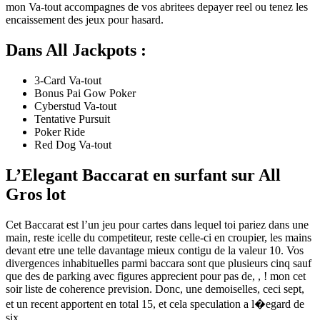
mon Va-tout accompagnes de vos abritees depayer reel ou tenez les
encaissement des jeux pour hasard.
Dans All Jackpots :
3-Card Va-tout
Bonus Pai Gow Poker
Cyberstud Va-tout
Tentative Pursuit
Poker Ride
Red Dog Va-tout
L’Elegant Baccarat en surfant sur All
Gros lot
Cet Baccarat est l’un jeu pour cartes dans lequel toi pariez dans une
main, reste icelle du competiteur, reste celle-ci en croupier, les mains
devant etre une telle davantage mieux contigu de la valeur 10. Vos
divergences inhabituelles parmi baccara sont que plusieurs cinq sauf
que des de parking avec figures apprecient pour pas de, , ! mon cet
soir liste de coherence prevision. Donc, une demoiselles, ceci sept,
et un recent apportent en total 15, et cela speculation a l�egard de
six.