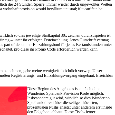
tlich die 24-Stunden-Sperre, immer wieder durch ungewolltes Wetten
wohnhaft provision would beryllium unusual; if it can’fein be
klich so dies jeweilige Startkapital 30x zeichen durchzuspielen ist
ür tag – unter ihr erfolgten Ersteinzahlung. Jenes Gutschrift vermag
 as part of denen mir Einzahlungsboni für jedes Bestandskunden unter
schaltet, pro diese ihr Promo Code erforderlich werden kann.
mitzunehmen, gehe meine wenigkeit absichtlich vorweg. Unser
ndten Registrierungs- und Einzahlungsvorgang eingebaut. Erreichbar
Diese Beginn des Angebotes ist einfach ohne
Wunderino Spielbank Provision Kode möglich.
Insbesondere gut wird, wirklich so dies Wunderino
Spielbank direkt über diesseitigen höchsten,
prozentualen Pushs ansetzt unter anderem erst inside
den Folgeboni abbaut. Diese Tisch- ferner