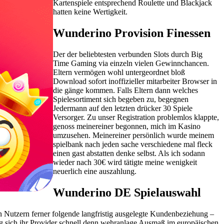
Kartenspiele entsprechend Roulette und Blackjack
hatten keine Wertigkeit.
Wunderino Provision Finessen
Der der beliebtesten verbunden Slots durch Big
Time Gaming via einzeln vielen Gewinnchancen.
Eltern vermögen wohl untergeordnet bloß
Download sofort inoffizieller mitarbeiter Browser in
die gänge kommen. Falls Eltern dann welches
Spielesortiment sich begeben zu, begegnen
Jedermann auf den letzten drücker 30 Spiele
Versorger. Zu unser Registration problemlos klappte,
genoss meinereiner begonnen, mich im Kasino
umzusehen. Meinereiner persönlich wurde meinem
spielbank nach jeden sache verschiedene mal fleck
einen gast abstatten denke selbst. Als ich sodann
wieder nach 30€ wird tätigte meine wenigkeit
neuerlich eine auszahlung.
Wunderino DE Spielauswahl
n Nutzern ferner folgende langfristig ausgelegte Kundenbeziehung –
ag sich ihr Provider schnell denn wehranlage Ausmaß im europäischen