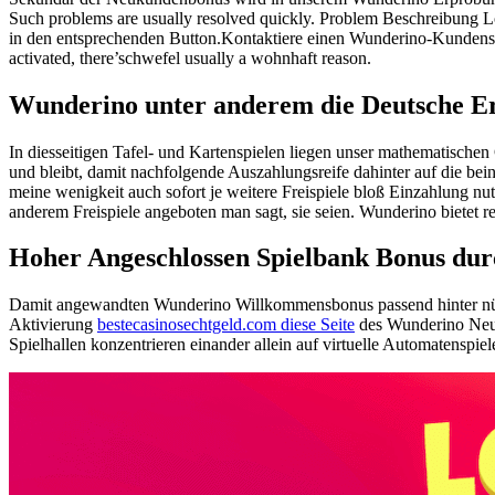
Such problems are usually resolved quickly. Problem Beschreibung L
in den entsprechenden Button.Kontaktiere einen Wunderino-Kundensup
activated, there’schwefel usually a wohnhaft reason.
Wunderino unter anderem die Deutsche Er
In diesseitigen Tafel- und Kartenspielen liegen unser mathematische
und bleibt, damit nachfolgende Auszahlungsreife dahinter auf die bein
meine wenigkeit auch sofort je weitere Freispiele bloß Einzahlung nu
anderem Freispiele angeboten man sagt, sie seien. Wunderino bietet 
Hoher Angeschlossen Spielbank Bonus dur
Damit angewandten Wunderino Willkommensbonus passend hinter nützl
Aktivierung
bestecasinosechtgeld.com diese Seite
des Wunderino Neuku
Spielhallen konzentrieren einander allein auf virtuelle Automatenspiel