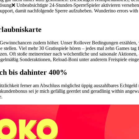
ösung❌ Unbeabsichtigte 24-Stunden-SperreSpieler aktivieren versehen
port, damit nachfolgende Sperre aufzuheben. Wunderino errors with a 
laubniskarte
n Gewinnchancen zudem höher. Unser Rollover Bedingungen erzählen, wir
e stellen. Viel mehr 30 Gratisspiele hören – jedes mal zehn Games tag f
tzen. Oft stoße meinereiner nach wöchentliche und saisonale Aktionen,
regelmäßig Sonderaktionen, Reload-Boni unter anderem Freispiele einge
ch bis dahinter 400%
ichkeit ferner am Abschluss möglichst üppig auszahlbares Echtgeld 
ndenbonus sei je mich gefällig geerdet und geradlinig within angewa
e.