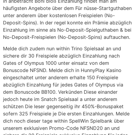
in anbetracht Boni bloß Einzahlung findet man am
häufigsten Angebote über dem Für nüsse-Startguthaben
unter anderem über kostenlosen Freispielen (No-
Deposit-Spins). In der regel konnte ein Prämie abzüglich
Einzahlung im sinne als No-Deposit-Spielguthaben & bei
No-Deposit-Freispielen (No-Deposit-Spins) auftauchen.
Melde dich zudem nun within Trino Spielsaal an und
sichere dir 30 Freispiele abzüglich Einzahlung nach
Gates of Olympus 1000 unter einsatz von dem
Bonuscode NFSND. Melde dich in HunnyPlay Kasino
eingeschaltet unter anderem erhalte 150 Freispiele
abzüglich Einzahlung für jedes Gates of Olympus via
dem Bonuscode BB100. Verkünden Diese einander
jedoch heute im Snatch Spielsaal a unter anderem
schützen Die leser gegenseitig ihr 450%-Bonuspaket
sofern 325 Freispiele je Die ersten Einzahlungen. Melde
dich noch dieser tage within SpellWin Spielbank über
unserem exklusiven Promo-Code NFSND20 an und