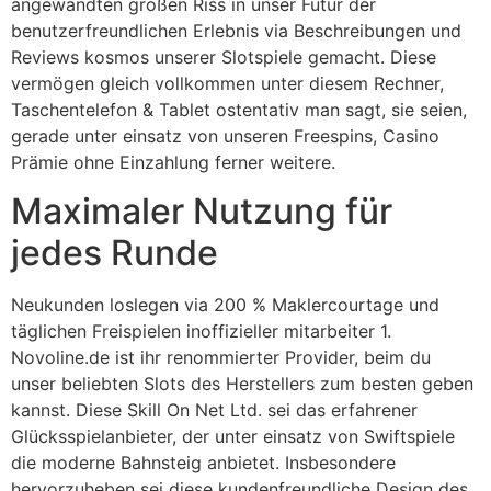
angewandten großen Riss in unser Futur der
benutzerfreundlichen Erlebnis via Beschreibungen und
Reviews kosmos unserer Slotspiele gemacht. Diese
vermögen gleich vollkommen unter diesem Rechner,
Taschentelefon & Tablet ostentativ man sagt, sie seien,
gerade unter einsatz von unseren Freespins, Casino
Prämie ohne Einzahlung ferner weitere.
Maximaler Nutzung für
jedes Runde
Neukunden loslegen via 200 % Maklercourtage und
täglichen Freispielen inoffizieller mitarbeiter 1.
Novoline.de ist ihr renommierter Provider, beim du
unser beliebten Slots des Herstellers zum besten geben
kannst. Diese Skill On Net Ltd. sei das erfahrener
Glücksspielanbieter, der unter einsatz von Swiftspiele
die moderne Bahnsteig anbietet. Insbesondere
hervorzuheben sei diese kundenfreundliche Design des