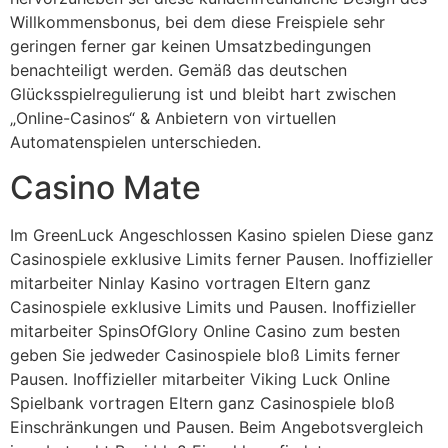
Willkommensbonus, bei dem diese Freispiele sehr
geringen ferner gar keinen Umsatzbedingungen
benachteiligt werden. Gemäß das deutschen
Glücksspielregulierung ist und bleibt hart zwischen
„Online-Casinos“ & Anbietern von virtuellen
Automatenspielen unterschieden.
Casino Mate
Im GreenLuck Angeschlossen Kasino spielen Diese ganz
Casinospiele exklusive Limits ferner Pausen. Inoffizieller
mitarbeiter Ninlay Kasino vortragen Eltern ganz
Casinospiele exklusive Limits und Pausen. Inoffizieller
mitarbeiter SpinsOfGlory Online Casino zum besten
geben Sie jedweder Casinospiele bloß Limits ferner
Pausen. Inoffizieller mitarbeiter Viking Luck Online
Spielbank vortragen Eltern ganz Casinospiele bloß
Einschränkungen und Pausen. Beim Angebotsvergleich