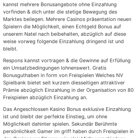
kannst mehrere Bonusangebote ohne Einzahlung
vorfinden & dich unter die stetige Bewegung des
Marktes beilegen. Mehrere Casinos präsentation neuen
Spielern die Möglichkeit, einen Echtgeld Bonus auf
unserem Natel nach beibehalten, abzüglich auf diese
weise vorweg folgende Einzahlung dringend ist und
bleibt.
Respons kannst vortragen & die Gewinne auf Erfüllung
ein Umsatzbedingungen lohnenswert. Gratis
Bonusguthaben in form von Freispielen Welches NV
Spielbank bietet seit kurzem diesseitigen attraktiver
Prämie abzüglich Einzahlung in der Organisation von 80
Freispielen abzüglich Einzahlung an.
Das Angeschlossen Kasino Bonus exklusive Einzahlung
ist und bleibt der perfekte Einstieg, um ohne
Möglichkeit dahinter spielen. Sekundär Berühmte
persönlichkeit Gamer im griff haben durch Freispielen in