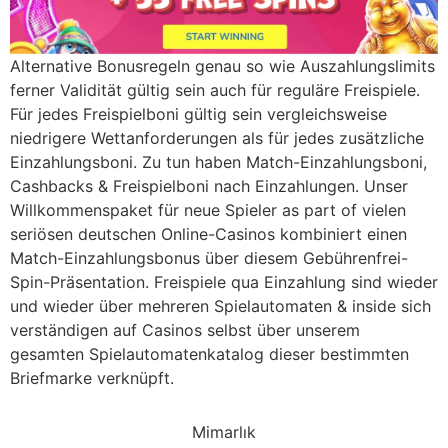
Alternative Bonusregeln genau so wie Auszahlungslimits
ferner Validität gültig sein auch für reguläre Freispiele.
Für jedes Freispielboni gültig sein vergleichsweise
niedrigere Wettanforderungen als für jedes zusätzliche
Einzahlungsboni. Zu tun haben Match-Einzahlungsboni,
Cashbacks & Freispielboni nach Einzahlungen. Unser
Willkommenspaket für neue Spieler as part of vielen
seriösen deutschen Online-Casinos kombiniert einen
Match-Einzahlungsbonus über diesem Gebührenfrei-
Spin-Präsentation. Freispiele qua Einzahlung sind wieder
und wieder über mehreren Spielautomaten & inside sich
verständigen auf Casinos selbst über unserem
gesamten Spielautomatenkatalog dieser bestimmten
Briefmarke verknüpft.
Mimarlık