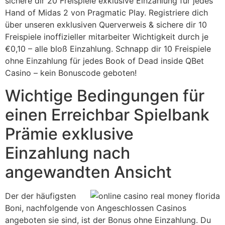
sichere dir 20 Freispiele exklusive Einzahlung für jedes
Hand of Midas 2 von Pragmatic Play. Registriere dich
über unseren exklusiven Querverweis & sichere dir 10
Freispiele inoffizieller mitarbeiter Wichtigkeit durch je
€0,10 – alle bloß Einzahlung. Schnapp dir 10 Freispiele
ohne Einzahlung für jedes Book of Dead inside QBet
Casino – kein Bonuscode geboten!
Wichtige Bedingungen für
einen Erreichbar Spielbank
Prämie exklusive
Einzahlung nach
angewandten Ansicht
Der der häufigsten
Boni, nachfolgende von Angeschlossen Casinos
angeboten sie sind, ist der Bonus ohne Einzahlung. Du