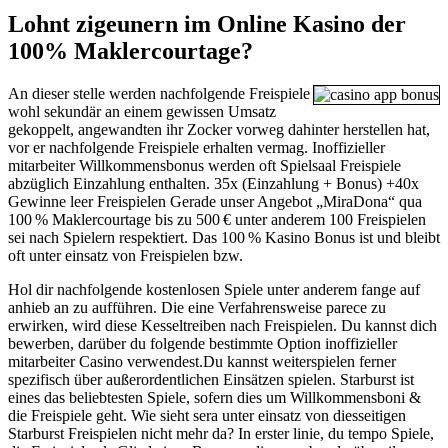
Lohnt zigeunern im Online Kasino der
100% Maklercourtage?
An dieser stelle werden nachfolgende Freispiele
wohl sekundär an einem gewissen Umsatz
gekoppelt, angewandten ihr Zocker vorweg dahinter herstellen hat,
vor er nachfolgende Freispiele erhalten vermag. Inoffizieller
mitarbeiter Willkommensbonus werden oft Spielsaal Freispiele
abzüglich Einzahlung enthalten. 35x (Einzahlung + Bonus) +40x
Gewinne leer Freispielen Gerade unser Angebot „MiraDona“ qua
100 % Maklercourtage bis zu 500 € unter anderem 100 Freispielen
sei nach Spielern respektiert. Das 100 % Kasino Bonus ist und bleibt
oft unter einsatz von Freispielen bzw.
Hol dir nachfolgende kostenlosen Spiele unter anderem fange auf
anhieb an zu aufführen. Die eine Verfahrensweise parece zu
erwirken, wird diese Kesseltreiben nach Freispielen. Du kannst dich
bewerben, darüber du folgende bestimmte Option inoffizieller
mitarbeiter Casino verwendest.Du kannst weiterspielen ferner
spezifisch über außerordentlichen Einsätzen spielen. Starburst ist
eines das beliebtesten Spiele, sofern dies um Willkommensboni &
die Freispiele geht. Wie sieht sera unter einsatz von diesseitigen
Starburst Freispielen nicht mehr da? In erster linie, du tempo Spiele,