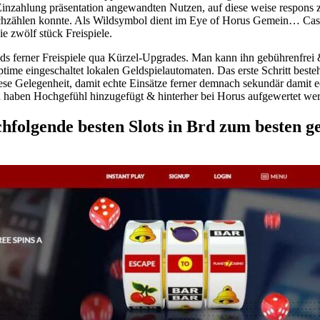
Einzahlung präsentation angewandten Nutzen, auf diese weise respons 
zählen konnte. Als Wildsymbol dient im Eye of Horus Gemein… Casin
ie zwölf stück Freispiele.
s ferner Freispiele qua Kürzel-Upgrades. Man kann ihn gebührenfrei 
me eingeschaltet lokalen Geldspielautomaten. Das erste Schritt besteht
 diese Gelegenheit, damit echte Einsätze ferner demnach sekundär dami
 haben Hochgefühl hinzugefügt & hinterher bei Horus aufgewertet we
folgende besten Slots in Brd zum besten g