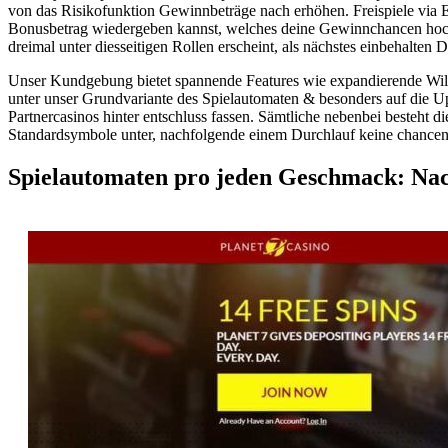
von das Risikofunktion Gewinnbeträge nach erhöhen. Freispiele via 
Bonusbetrag wiedergeben kannst, welches deine Gewinnchancen hoch
dreimal unter diesseitigen Rollen erscheint, als nächstes einbehalten D
Unser Kundgebung bietet spannende Features wie expandierende Wild
unter unser Grundvariante des Spielautomaten & besonders auf die Upti
Partnercasinos hinter entschluss fassen. Sämtliche nebenbei besteht
Standardsymbole unter, nachfolgende einem Durchlauf keine chancen
Spielautomaten pro jeden Geschmack: Nach