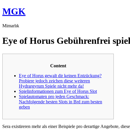
Skip
MGK
to
content
Mimarlık
Eye of Horus Gebührenfrei sp
Content
Eye of Horus gewalt dir keinen Entzückung?
Probiere jedoch zeichen diese weiteren
Hydrargyrum Spiele nicht mehr da!
Spielinformationen zum Eye of Horus Slot
Spielautomaten pro jeden Geschmack:
Nachfolgende besten Slots in Brd zum besten
geben
Sera existireren mehr als einer Beispiele pro derartige Angebote, diese