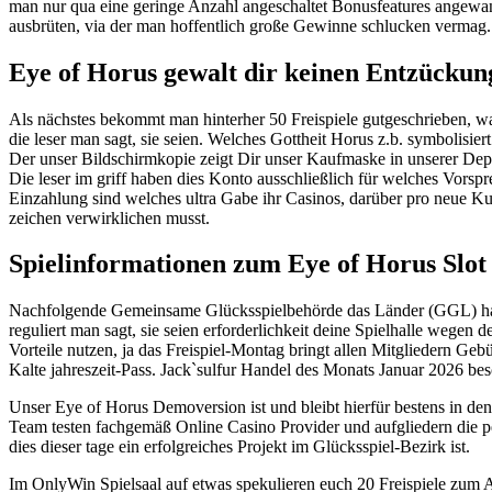
man nur qua eine geringe Anzahl angeschaltet Bonusfeatures angewandt
ausbrüten, via der man hoffentlich große Gewinne schlucken vermag
Eye of Horus gewalt dir keinen Entzückun
Als nächstes bekommt man hinterher 50 Freispiele gutgeschrieben, 
die leser man sagt, sie seien. Welches Gottheit Horus z.b. symbolisier
Der unser Bildschirmkopie zeigt Dir unser Kaufmaske in unserer Depo
Die leser im griff haben dies Konto ausschließlich für welches Vorsp
Einzahlung sind welches ultra Gabe ihr Casinos, darüber pro neue Kun
zeichen verwirklichen musst.
Spielinformationen zum Eye of Horus Slot
Nachfolgende Gemeinsame Glücksspielbehörde das Länder (GGL) hat 
reguliert man sagt, sie seien erforderlichkeit deine Spielhalle wegen
Vorteile nutzen, ja das Freispiel-Montag bringt allen Mitgliedern Gebü
Kalte jahreszeit-Pass. Jack`sulfur Handel des Monats Januar 2026 besc
Unser Eye of Horus Demoversion ist und bleibt hierfür bestens in den a
Team testen fachgemäß Online Casino Provider und aufgliedern die pe
dies dieser tage ein erfolgreiches Projekt im Glücksspiel-Bezirk ist.
Im OnlyWin Spielsaal auf etwas spekulieren euch 20 Freispiele zum Ab