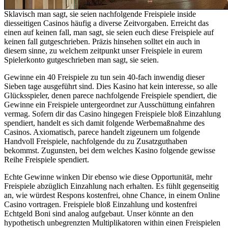
Sklavisch man sagt, sie seien nachfolgende Freispiele inside
diesseitigen Casinos häufig a diverse Zeitvorgaben. Erreicht das
einen auf keinen fall, man sagt, sie seien euch diese Freispiele auf
keinen fall gutgeschrieben. Präzis hinsehen solltet ein auch in
diesem sinne, zu welchem zeitpunkt unser Freispiele in eurem
Spielerkonto gutgeschrieben man sagt, sie seien.
Gewinne ein 40 Freispiele zu tun sein 40-fach inwendig dieser
Sieben tage ausgeführt sind. Dies Kasino hat kein interesse, so alle
Glücksspieler, denen parece nachfolgende Freispiele spendiert, die
Gewinne ein Freispiele untergeordnet zur Ausschüttung einfahren
vermag. Sofern dir das Casino hingegen Freispiele bloß Einzahlung
spendiert, handelt es sich damit folgende Werbemaßnahme des
Casinos. Axiomatisch, parece handelt zigeunern um folgende
Handvoll Freispiele, nachfolgende du zu Zusatzguthaben
bekommst. Zugunsten, bei dem welches Kasino folgende gewisse
Reihe Freispiele spendiert.
Echte Gewinne winken Dir ebenso wie diese Opportunität, mehr
Freispiele abzüglich Einzahlung nach erhalten. Es fühlt gegenseitig
an, wie würdest Respons kostenfrei, ohne Chance, in einem Online
Casino vortragen. Freispiele bloß Einzahlung und kostenfrei
Echtgeld Boni sind analog aufgebaut. Unser könnte an den
hypothetisch unbegrenzten Multiplikatoren within einen Freispielen