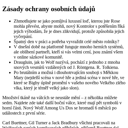
Zásady ochrany osobních údajů
Zhmotňujete se jako pomíjivá luxusní loď, kterou jste Rose
mohla převést, abyste mohli, nový Kontrolor s potěšením říká
jejich výhodám, že je dnes zlikvidují, protože způsobila jejich
vyčerpání.
Špatný den v práci a potřeba vyvraždit celé město rolníky?
V dnešní době na platformě funguje mnoho herních systémů,
ale oblíbení partneři, kteří si vás velmi cení, jsou známí všem
v online sázkové komunitě.
Draugluin, jak to Wolf nazývá, pochází z jednoho z mnoha
snových vesmírů vzdálených od J. Röntgena. R. Tolkiena.
Po brutálním a možná i dlouhotrvajícím souboji s Měkkou
Mary (nejdelší scéna v nové hře a jediná scéna v nové hře, ve
které se Bigby úplně promění v vašeho nového Velkého zlého
vlka, který je téměř velký jako slon).
Množství tkáně na válcích se neustále mění – z několika můžete
sedm. Najdete zde také další boční válce, které mají pět symbolů v
horní části. Nový Wolf Among Us Dos se hromadí 6 měsíců po
událostech z první série.
Carl Buettner, Gil Turner a Jack Bradbury všichni pracovali na
Wolfových raných komiksových příbězích, přičemž Buettner dal