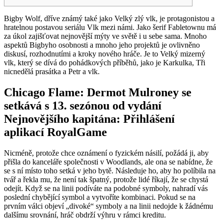
Bigby Wolf, dříve známý také jako Velký zlý vlk, je protagonistou a
hratelnou postavou seriálu Vlk mezi námi. Jako šerif Fabletownu má
za úkol zajišťovat nejnovější mýty ve světě i u sebe sama. Mnoho
aspektů Bigbyho osobnosti a mnoho jeho projektů je ovlivněno
diskusí, rozhodnutími a kroky nového hráče. Je to Velký mizerný
vlk, který se dívá do pohádkových příběhů, jako je Karkulka, Tři
nicnedělá prasátka a Petr a vlk.
Chicago Flame: Dermot Mulroney se
setkává s 13.
sezónou od vydání
Nejnovějšího kapitána: Přihlášení
aplikací RoyalGame
Nicméně, protože chce oznámení o fyzickém násilí, požádá ji, aby
přišla do kanceláře společnosti v Woodlands, ale ona se nabídne, že
se s ní místo toho setká v jeho bytě. Následuje ho, aby ho políbila na
tvář a řekla mu, že není tak špatný, protože lidé říkají, že se chystá
odejít. Když se na linii podíváte na podobné symboly, nahradí vás
poslední chybějící symbol a vytvoříte kombinaci. Pokud se na
prvním válci objeví „divoké“ symboly a na linii nedojde k žádnému
dalšímu srovnání, hráč obdrží výhru v rámci kreditu.