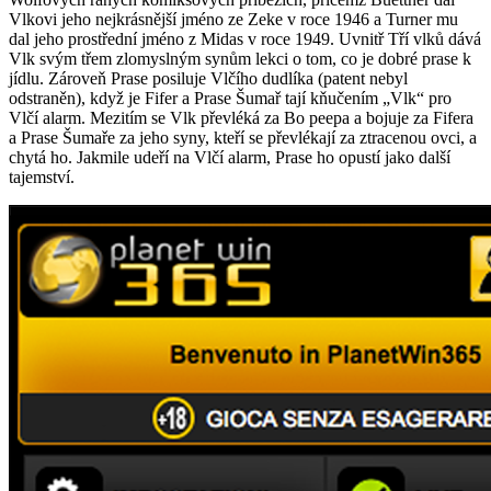
Vlkovi jeho nejkrásnější jméno ze Zeke v roce 1946 a Turner mu
dal jeho prostřední jméno z Midas v roce 1949. Uvnitř Tří vlků dává
Vlk svým třem zlomyslným synům lekci o tom, co je dobré prase k
jídlu. Zároveň Prase posiluje Vlčího dudlíka (patent nebyl
odstraněn), když je Fifer a Prase Šumař tají kňučením „Vlk“ pro
Vlčí alarm. Mezitím se Vlk převléká za Bo peepa a bojuje za Fifera
a Prase Šumaře za jeho syny, kteří se převlékají za ztracenou ovci, a
chytá ho. Jakmile udeří na Vlčí alarm, Prase ho opustí jako další
tajemství.