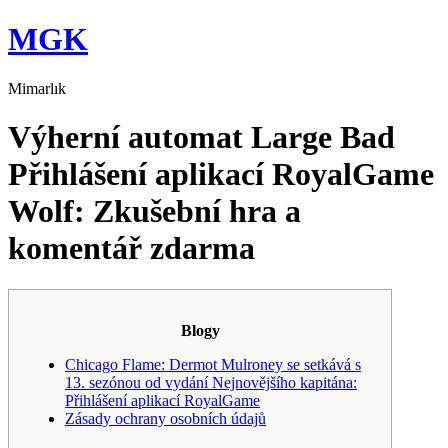
Skip
MGK
to
content
Mimarlık
Výherní automat Large Bad
Přihlášení aplikací RoyalGame
Wolf: Zkušební hra a
komentář zdarma
Blogy
Chicago Flame: Dermot Mulroney se setkává s
13. sezónou od vydání Nejnovějšího kapitána:
Přihlášení aplikací RoyalGame
Zásady ochrany osobních údajů