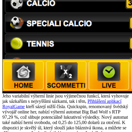
Jeho variabilní výherní linie jsou výjimečnou funkcí, která vyhovuje
jak sázkařům s nejvyššími sázkami, tak i těm,
Přihlášení aplikací
RoyalGame
kteří sázejí nižší čísla. Quickspin, renomovaný švédský
vývojář online her, nabízí výherní automat Big Bad Wolf s RTP
97,29 %, což slibuje potenciálně lukrativní výsledky. Nový automat
také nabízí herní svobodu, od 0,25 do 125,00 dolarů za otočení. K
dispozici je skvělý úl, který slouží jako bláznivá ikona, a můžete se