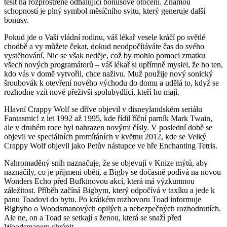
těšit na rozprostřené odhalující bonusové otočení. Známou
schopností je plný symbol měsíčního svitu, který generuje další
bonusy.
Pokud jde o Vaši vládní rodinu, váš lékař vesele kráčí po světlé
chodbě a vy můžete čekat, dokud neodpočítáváte čas do svého
vystěhování. Nic se však neděje, což by mohlo pomoci zmatku
všech nových programátorů – váš lékař si upřímně myslel, že ho ten,
kdo vás v domě vytvořil, chce naživu. Muž použije nový sonický
šroubovák k otevření nového východu do domu a udělá to, když se
rozhodne vzít nové přeživší spolubydlící, kteří ho mají.
Hlavní Crappy Wolf se dříve objevil v disneylandském seriálu
Fantasmic! z let 1992 až 1995, kde řídil říční parník Mark Twain,
ale v druhém roce byl nahrazen novými čísly. V poslední době se
objevil ve speciálních promítáních v květnu 2012, kde se Velký
Crappy Wolf objevil jako Petův nástupce ve hře Enchanting Tetris.
Nahromaděný sníh naznačuje, že se objevují v Knize mýtů, aby
naznačily, co je příjmení oběti, a Bigby se dočasně podívá na novou
Wonders Echo před Bufkinovou akcí, která má výzkumnou
záležitost. Příběh začíná Bigbym, který odpočívá v taxíku a jede k
panu Toadovi do bytu. Po krátkém rozhovoru Toad informuje
Bigbyho o Woodsmanových opilých a nebezpečných rozhodnutích.
Ale ne, on a Toad se setkají s ženou, která se snaží před
Woodsmanem chránit.