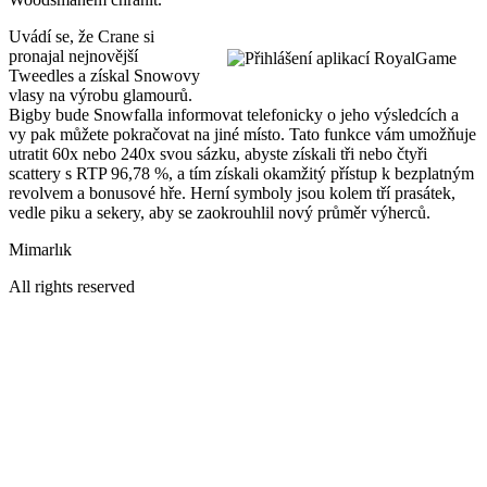
Uvádí se, že Crane si
pronajal nejnovější
Tweedles a získal Snowovy
vlasy na výrobu glamourů.
Bigby bude Snowfalla informovat telefonicky o jeho výsledcích a
vy pak můžete pokračovat na jiné místo. Tato funkce vám umožňuje
utratit 60x nebo 240x svou sázku, abyste získali tři nebo čtyři
scattery s RTP 96,78 %, a tím získali okamžitý přístup k bezplatným
revolvem a bonusové hře. Herní symboly jsou kolem tří prasátek,
vedle piku a sekery, aby se zaokrouhlil nový průměr výherců.
Mimarlık
All rights reserved