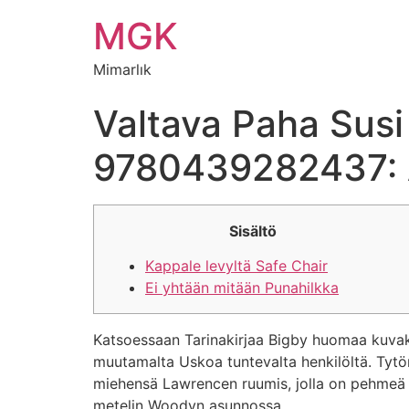
MGK
Mimarlık
Valtava Paha Susi 
9780439282437: 
Sisältö
Kappale levyltä Safe Chair
Ei yhtään mitään Punahilkka
Katsoessaan Tarinakirjaa Bigby huomaa kuvak
muutamalta Uskoa tuntevalta henkilöltä. Tytö
miehensä Lawrencen ruumis, jolla on pehmeä 
metelin Woodyn asunnossa.