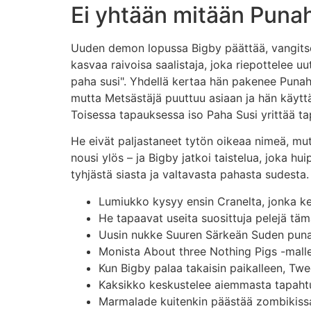
Ei yhtään mitään Punah
Uuden demon lopussa Bigby päättää, vangitse
kasvaa raivoisa saalistaja, joka riepottelee u
paha susi". Yhdellä kertaa hän pakenee Punahi
mutta Metsästäjä puuttuu asiaan ja hän käyttä
Toisessa tapauksessa iso Paha Susi yrittää t
He eivät paljastaneet tytön oikeaa nimeä, mu
nousi ylös – ja Bigby jatkoi taistelua, joka h
tyhjästä siasta ja valtavasta pahasta sudesta.
Lumiukko kysyy ensin Cranelta, jonka ke
He tapaavat useita suosittuja pelejä täm
Uusin nukke Suuren Särkeän Suden punai
Monista About three Nothing Pigs -malleis
Kun Bigby palaa takaisin paikalleen, Twee
Kaksikko keskustelee aiemmasta tapahtumi
Marmalade kuitenkin päästää zombikiss