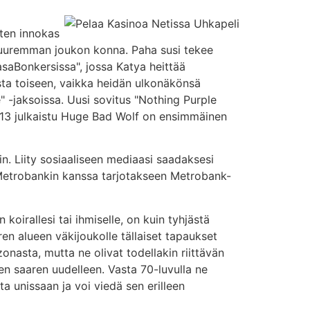
uten innokas
i suuremman joukon konna. Paha susi tekee
saBonkersissa", jossa Katya heittää
ta toiseen, vaikka heidän ulkonäkönsä
 -jaksoissa. Uusi sovitus "Nothing Purple
13 julkaistu Huge Bad Wolf on ensimmäinen
n. Liity sosiaaliseen mediaasi saadaksesi
tä Metrobankin kanssa tarjotakseen Metrobank-
koirallesi tai ihmiselle, on kuin tyhjästä
en alueen väkijoukolle tällaiset tapaukset
onasta, mutta ne olivat todellakin riittävän
en saaren uudelleen. Vasta 70-luvulla ne
 unissaan ja voi viedä sen erilleen