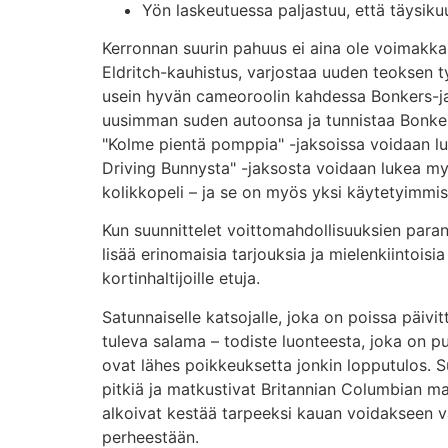
Yön laskeutuessa paljastuu, että täysiku
Kerronnan suurin pahuus ei aina ole voimakka
Eldritch-kauhistus, varjostaa uuden teoksen t
usein hyvän cameoroolin kahdessa Bonkers-jak
uusimman suden autoonsa ja tunnistaa Bonkers
"Kolme pientä pomppia" -jaksoissa voidaan lu
Driving Bunnysta" -jaksosta voidaan lukea 
kolikkopeli – ja se on myös yksi käytetyimmistä
Kun suunnittelet voittomahdollisuuksien paran
lisää erinomaisia ​​tarjouksia ja mielenkiint
kortinhaltijoille etuja.
Satunnaiselle katsojalle, joka on poissa päivit
tuleva salama – todiste luonteesta, joka on pu
ovat lähes poikkeuksetta jonkin lopputulos. Su
pitkiä ja matkustivat Britannian Columbian ma
alkoivat kestää tarpeeksi kauan voidakseen va
perheestään.