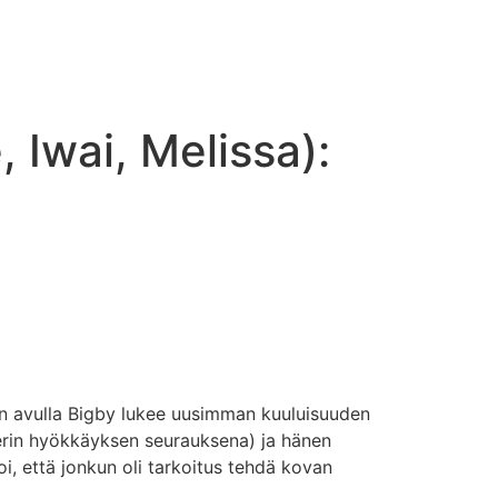
 Iwai, Melissa):
n avulla Bigby lukee uusimman kuuluisuuden
gerin hyökkäyksen seurauksena) ja hänen
toi, että jonkun oli tarkoitus tehdä kovan