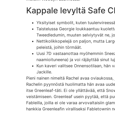
Kappale levyltä Safe C
Yksityiset symbolit, kuten tuulenvireessä 
Taistelussa Georgie loukkaantuu kuoletta
Tweedledumin, muuten selviytyvät ne, jot
Nettikolikkopelejä on paljon, mutta Larg
peleistä, joihin törmäät.
Uusi 7D vastaanottaa myöhemmin Sneezy
naamioituneena) ja voi räjäyttää sinut luja
Kun kaveri valitsee Onnensotilaan, hän 
Jackille.
Pieni nainen nimeltä Rachel avaa oviaukossa, j
Rachelin pyynnöstä huolimatta hän avaa uude
itse Greenleaf-täti. Ei ole yllättävää, että 
veistämiseen. Greenleaf usein pyytää, että puu 
Fableilla, joilla ei ole varaa arvovaltaisiin g
hankkia Greenleafin viralliseksi Fabletownin n