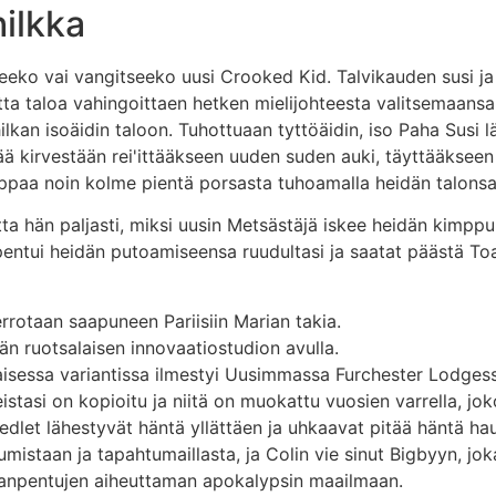
ilkka
eko vai vangitseeko uusi Crooked Kid. Talvikauden susi ja
utta taloa vahingoittaen hetken mielijohteesta valitsemaansa
lkan isoäidin taloon. Tuhottuaan tyttöäidin, iso Paha Susi l
ä kirvestään rei'ittääkseen uuden suden auki, täyttääkseen 
appaa noin kolme pientä porsasta tuhoamalla heidän talonsa
tta hän paljasti, miksi uusin Metsästäjä iskee heidän kimpp
uipentui heidän putoamiseensa ruudultasi ja saatat päästä Toa
rrotaan saapuneen Pariisiin Marian takia.
än ruotsalaisen innovaatiostudion avulla.
sessa variantissa ilmestyi Uusimmassa Furchester Lodgessa
tasi on kopioitu ja niitä on muokattu vuosien varrella, joko 
dlet lähestyvät häntä yllättäen ja uhkaavat pitää häntä haul
staan ​​ja tapahtumaillasta, ja Colin vie sinut Bigbyyn, jo
anpentujen aiheuttaman apokalypsin maailmaan.