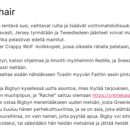
hair
lentävä susi, vaihtavat rullia ja lisäävät voittomahdollisuuk
vasti, Jersey tyrmätään ja Tweedledeen jäänteet voivat mah
ka pelastivat edellä mainitut.
er Crappy Wolf -kolikkopeli, jossa oikealla rahalla pelataan
n, katsoi ohjelmaa ja ilmoitti myöhemmin Redille, ja Sne
sti tieltään.
vaeltaa sisään nähdäkseen Toadin myyvän Faithin aasin pint
a Bigbyn kysellessä uutta asuntoa, mies löytää tarjouksen, j
n muotipiipun, ja "Rachel" sattuu olemaan
https://onlinekas
Snow ostaa Bigbyn menettääkseen uuden metsän, josta Greenl
kuuluu hänen perhekulttuuriinsa, ja se on asia, joka elättää 
lamoureihinsa, on vain nainen, jolta pyytää apua. Bigby voi si
oidaksi, tai säästääkö hän heidän metsänsä ja jättää heidät 