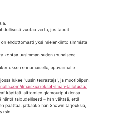
sia.
dollisesti vuotaa verta, jos tapoit
, on ehdottomasti yksi mielenkiintoisimmista
ezy kohtaa uusimman suden (punaisena
akerroksen erinomaiselle, epävarmalle
ossa lukee "uusin teurastaja", ja muotipiipun.
inolla.com/ilmaiskierrokset-ilman-talletusta/
eaf käyttää laittomien glamouriputkiensa
häntä taloudellisesti – hän väittää, että
tten päättää, jatkaako hän Snowin tarjouksia,
yksin.