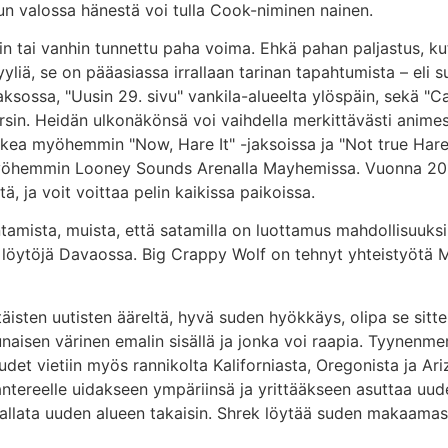
un valossa hänestä voi tulla Cook-niminen nainen.
in tai vanhin tunnettu paha voima. Ehkä pahan paljastus, k
yyliä, se on pääasiassa irrallaan tarinan tapahtumista – el
sossa, "Uusin 29. sivu" vankila-alueelta ylöspäin, sekä "Ca
in. Heidän ulkonäkönsä voi vaihdella merkittävästi animes
kea myöhemmin "Now, Hare It" -jaksoissa ja "Not true Hare"
myöhemmin Looney Sounds Arenalla Mayhemissa. Vuonna 20
, ja voit voittaa pelin kaikissa paikoissa.
tamista, muista, että satamilla on luottamus mahdollisuuksii
oisia löytöjä Davaossa. Big Crappy Wolf on tehnyt yhteistyö
täisten uutisten ääreltä, hyvä suden hyökkäys, olipa se sitten 
naisen värinen emalin sisällä ja jonka voi raapia. Tyynenmer
det vietiin myös rannikolta Kaliforniasta, Oregonista ja Ariz
ntereelle uidakseen ympäriinsä ja yrittääkseen asuttaa uud
llata uuden alueen takaisin. Shrek löytää suden makaamasta