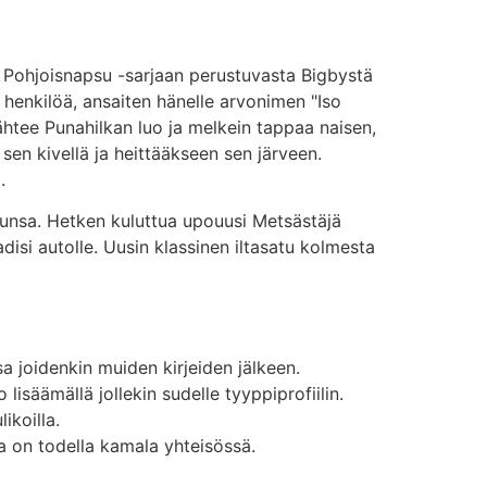
 Pohjoisnapsu -sarjaan perustuvasta Bigbystä
 henkilöä, ansaiten hänelle arvonimen "Iso
ähtee Punahilkan luo ja melkein tappaa naisen,
sen kivellä ja heittääkseen sen järveen.
.
uunsa. Hetken kuluttua upouusi Metsästäjä
disi autolle. Uusin klassinen iltasatu kolmesta
 joidenkin muiden kirjeiden jälkeen.
lisäämällä jollekin sudelle tyyppiprofiilin.
ikoilla.
ka on todella kamala yhteisössä.