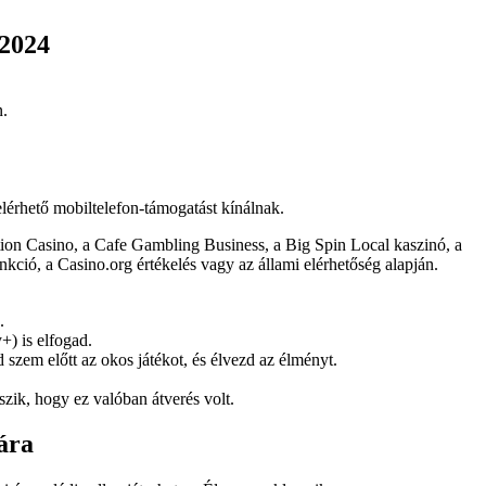
 2024
n.
elérhető mobiltelefon-támogatást kínálnak.
nition Casino, a Cafe Gambling Business, a Big Spin Local kaszinó, a
kció, a Casino.org értékelés vagy az állami elérhetőség alapján.
.
+) is elfogad.
szem előtt az okos játékot, és élvezd az élményt.
szik, hogy ez valóban átverés volt.
ára