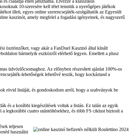
 és családja ellen játszhatna. Élvezze a klasszikus
osoknak 10-szeresére kell tétet tenniük a nyerőgépes játékok
kot illeti, egyes online szerencsejáték-szolgáltatók az Egyesült
line kaszinót, amely megfelel a fogadási igényeinek, és nagyszerű
si ösztönzőket, vagy akár a FanDuel Kaszinó által kínált
eboldalon bármelyik eszközről elérhető legyen. Emellett a plusz
s üdvözlőcsomaghoz. Az előnyben részesített ajánlat 100%-os
rencsejáték-lehetőségek lehetővé teszik, hogy kockáztasd a
sok rövid listáját, és gondoskodom arról, hogy a szabványok be
k és a korábbi kiegészítések voltak a listán. Ez talán az egyik
 legkorábbi cuatro utántöltésekhez, és több FS ciklust biztosít a
ések teljesen
denéd használni