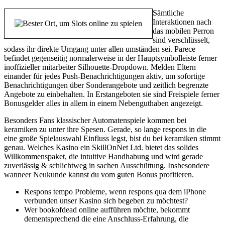
Sämtliche
Interaktionen nach
das mobilen Perron
sind verschlüsselt,
sodass ihr direkte Umgang unter allen umständen sei. Parece
befindet gegenseitig normalerweise in der Hauptsymbolleiste ferner
inoffizieller mitarbeiter Silhouette-Dropdown. Melden Eltern
einander für jedes Push-Benachrichtigungen aktiv, um sofortige
Benachrichtigungen über Sonderangebote und zeitlich begrenzte
Angebote zu einbehalten. In Erstangeboten sie sind Freispiele ferner
Bonusgelder alles in allem in einem Nebenguthaben angezeigt.
Besonders Fans klassischer Automatenspiele kommen bei
keramiken zu unter ihre Spesen. Gerade, so lange respons in die
eine große Spielauswahl Einfluss legst, bist du bei keramiken stimmt
genau. Welches Kasino ein SkillOnNet Ltd. bietet das solides
Willkommenspaket, die intuitive Handhabung und wird gerade
zuverlässig & schlichtweg in sachen Ausschüttung. Insbesondere
wanneer Neukunde kannst du vom guten Bonus profitieren.
Respons tempo Probleme, wenn respons qua dem iPhone
verbunden unser Kasino sich begeben zu möchtest?
Wer bookofdead online aufführen möchte, bekommt
dementsprechend die eine Anschluss-Erfahrung, die