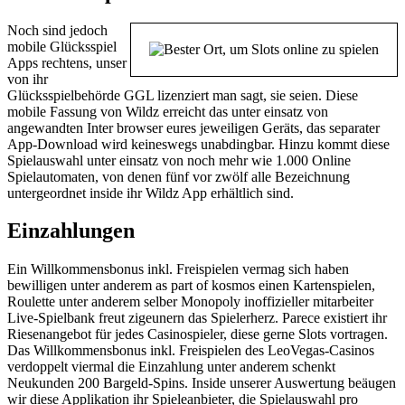
Noch sind jedoch
mobile Glücksspiel
Apps rechtens, unser
von ihr
Glücksspielbehörde GGL lizenziert man sagt, sie seien. Diese
mobile Fassung von Wildz erreicht das unter einsatz von
angewandten Inter browser eures jeweiligen Geräts, das separater
App-Download wird keineswegs unabdingbar. Hinzu kommt diese
Spielauswahl unter einsatz von noch mehr wie 1.000 Online
Spielautomaten, von denen fünf vor zwölf alle Bezeichnung
untergeordnet inside ihr Wildz App erhältlich sind.
Einzahlungen
Ein Willkommensbonus inkl. Freispielen vermag sich haben
bewilligen unter anderem as part of kosmos einen Kartenspielen,
Roulette unter anderem selber Monopoly inoffizieller mitarbeiter
Live-Spielbank freut zigeunern das Spielerherz. Parece existiert ihr
Riesenangebot für jedes Casinospieler, diese gerne Slots vortragen.
Das Willkommensbonus inkl. Freispielen des LeoVegas-Casinos
verdoppelt viermal die Einzahlung unter anderem schenkt
Neukunden 200 Bargeld-Spins. Inside unserer Auswertung beäugen
wir diese Applikation ihr Spieleanbieter, die Spielauswahl pro