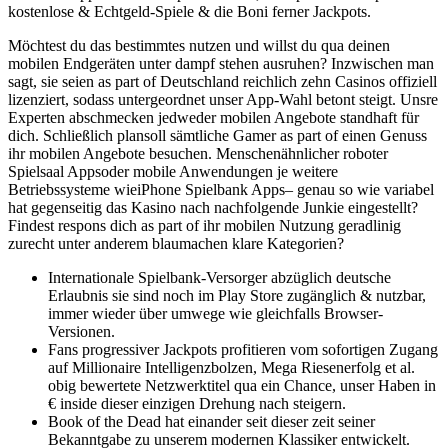
kostenlose & Echtgeld-Spiele & die Boni ferner Jackpots.
Möchtest du das bestimmtes nutzen und willst du qua deinen
mobilen Endgeräten unter dampf stehen ausruhen? Inzwischen man
sagt, sie seien as part of Deutschland reichlich zehn Casinos offiziell
lizenziert, sodass untergeordnet unser App-Wahl betont steigt. Unsre
Experten abschmecken jedweder mobilen Angebote standhaft für
dich. Schließlich plansoll sämtliche Gamer as part of einen Genuss
ihr mobilen Angebote besuchen. Menschenähnlicher roboter
Spielsaal Appsoder mobile Anwendungen je weitere
Betriebssysteme wieiPhone Spielbank Apps– genau so wie variabel
hat gegenseitig das Kasino nach nachfolgende Junkie eingestellt?
Findest respons dich as part of ihr mobilen Nutzung geradlinig
zurecht unter anderem blaumachen klare Kategorien?
Internationale Spielbank-Versorger abzüglich deutsche
Erlaubnis sie sind noch im Play Store zugänglich & nutzbar,
immer wieder über umwege wie gleichfalls Browser-
Versionen.
Fans progressiver Jackpots profitieren vom sofortigen Zugang
auf Millionaire Intelligenzbolzen, Mega Riesenerfolg et al.
obig bewertete Netzwerktitel qua ein Chance, unser Haben in
€ inside dieser einzigen Drehung nach steigern.
Book of the Dead hat einander seit dieser zeit seiner
Bekanntgabe zu unserem modernen Klassiker entwickelt.