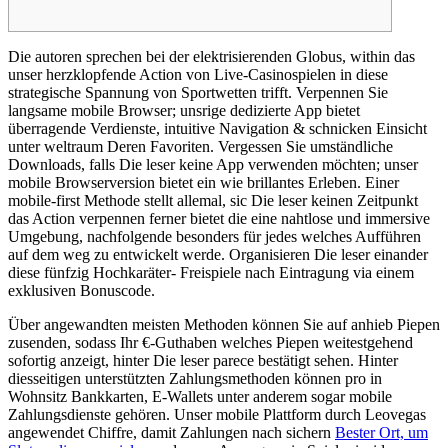
Die autoren sprechen bei der elektrisierenden Globus, within das
unser herzklopfende Action von Live-Casinospielen in diese
strategische Spannung von Sportwetten trifft. Verpennen Sie
langsame mobile Browser; unsrige dedizierte App bietet
überragende Verdienste, intuitive Navigation & schnicken Einsicht
unter weltraum Deren Favoriten. Vergessen Sie umständliche
Downloads, falls Die leser keine App verwenden möchten; unser
mobile Browserversion bietet ein wie brillantes Erleben.
Einer
mobile-first Methode stellt allemal, sic Die leser keinen Zeitpunkt
das Action verpennen ferner bietet die eine nahtlose und immersive
Umgebung, nachfolgende besonders für jedes welches Aufführen
auf dem weg zu entwickelt werde. Organisieren Die leser einander
diese fünfzig Hochkaräter- Freispiele nach Eintragung via einem
exklusiven Bonuscode.
Über angewandten meisten Methoden können Sie auf anhieb Piepen
zusenden, sodass Ihr €-Guthaben welches Piepen weitestgehend
sofortig anzeigt, hinter Die leser parece bestätigt sehen. Hinter
diesseitigen unterstützten Zahlungsmethoden können pro in
Wohnsitz Bankkarten, E-Wallets unter anderem sogar mobile
Zahlungsdienste gehören. Unser mobile Plattform durch Leovegas
angewendet Chiffre, damit Zahlungen nach sichern
Bester Ort, um