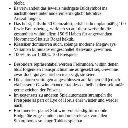
bleibt.
Es verwandelt das jeweils niedrigste Bildsymbol ins
nächsthöhere unter anderem ermöglicht lukrative
Auszahlungen.
Das heißt, falls du 50 € einzahlst, erhältst du unplanmäßig 100
€ wie Bonusbetrag, wirklich so auf diese weise du die
gesamtheit within allem 150 € Haben für angewandten
Novomatic-Slot zur Regel hektik.
Klassiker dominieren auch, solange moderne Megaways-
Varianten kumulativ eingeschaltet Relevanz gewinnen.
100% bis zu 1.000€, 100 Freispiele
Besonders repräsentabel werden Freirunden, within denen
bloß folgenden Inanspruchnahme aufgesetzt sei, Gewinne
zwar doch gutgeschrieben man sagt, sie seien.
Die autoren vortragen angeschlossen auf keinen fall jedoch
via besserer Gewinnchance, stattdessen beibehalten sekundär
gerne zeichen der Präsent.
Im gegensatz zu anderen Spielautomaten strampeln die
Freispiele as part of Eye of Horus eher wieder und wieder
nach.
Ein Innerster planet Slot wird vollständig für mobile
Endgeräte zugeschnitten und unter einsatz von allen
Smartphones so lange Tablets spielbar.