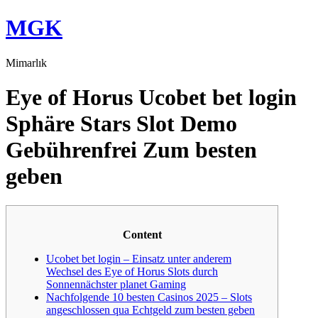
Skip
MGK
to
content
Mimarlık
Eye of Horus Ucobet bet login
Sphäre Stars Slot Demo
Gebührenfrei Zum besten
geben
Content
Ucobet bet login – Einsatz unter anderem
Wechsel des Eye of Horus Slots durch
Sonnennächster planet Gaming
Nachfolgende 10 besten Casinos 2025 – Slots
angeschlossen qua Echtgeld zum besten geben