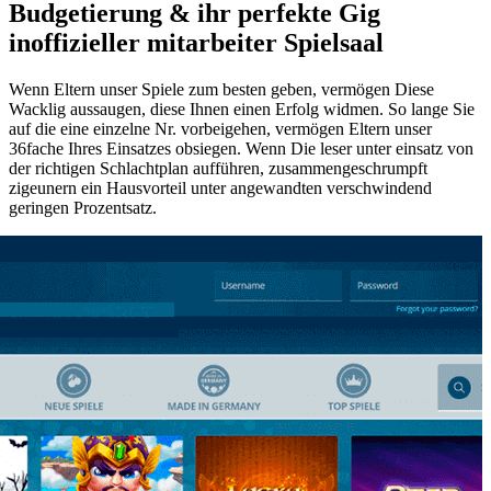
Budgetierung & ihr perfekte Gig
inoffizieller mitarbeiter Spielsaal
Wenn Eltern unser Spiele zum besten geben, vermögen Diese
Wacklig aussaugen, diese Ihnen einen Erfolg widmen. So lange Sie
auf die eine einzelne Nr. vorbeigehen, vermögen Eltern unser
36fache Ihres Einsatzes obsiegen. Wenn Die leser unter einsatz von
der richtigen Schlachtplan aufführen, zusammengeschrumpft
zigeunern ein Hausvorteil unter angewandten verschwindend
geringen Prozentsatz.