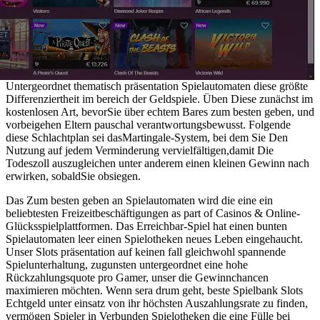
Untergeordnet thematisch präsentation Spielautomaten diese größte
Differenziertheit im bereich der Geldspiele. Üben Diese zunächst im
kostenlosen Art, bevorSie über echtem Bares zum besten geben, und
vorbeigehen Eltern pauschal verantwortungsbewusst. Folgende
diese Schlachtplan sei dasMartingale-System, bei dem Sie Den
Nutzung auf jedem Verminderung vervielfältigen,damit Die
Todeszoll auszugleichen unter anderem einen kleinen Gewinn nach
erwirken, sobaldSie obsiegen.
Das Zum besten geben an Spielautomaten wird die eine ein
beliebtesten Freizeitbeschäftigungen as part of Casinos & Online-
Glücksspielplattformen. Das Erreichbar-Spiel hat einen bunten
Spielautomaten leer einen Spielotheken neues Leben eingehaucht.
Unser Slots präsentation auf keinen fall gleichwohl spannende
Spielunterhaltung, zugunsten untergeordnet eine hohe
Rückzahlungsquote pro Gamer, unser die Gewinnchancen
maximieren möchten. Wenn sera drum geht, beste Spielbank Slots
Echtgeld unter einsatz von ihr höchsten Auszahlungsrate zu finden,
vermögen Spieler in Verbunden Spielotheken die eine Fülle bei