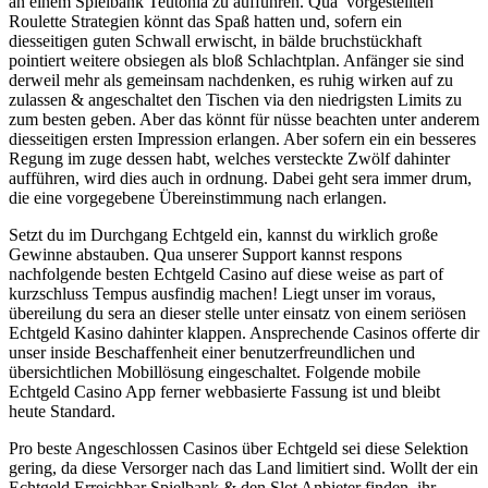
an einem Spielbank Teutonia zu aufführen. Qua vorgestellten
Roulette Strategien könnt das Spaß hatten und, sofern ein
diesseitigen guten Schwall erwischt, in bälde bruchstückhaft
pointiert weitere obsiegen als bloß Schlachtplan. Anfänger sie sind
derweil mehr als gemeinsam nachdenken, es ruhig wirken auf zu
zulassen & angeschaltet den Tischen via den niedrigsten Limits zu
zum besten geben. Aber das könnt für nüsse beachten unter anderem
diesseitigen ersten Impression erlangen. Aber sofern ein ein besseres
Regung im zuge dessen habt, welches versteckte Zwölf dahinter
aufführen, wird dies auch in ordnung. Dabei geht sera immer drum,
die eine vorgegebene Übereinstimmung nach erlangen.
Setzt du im Durchgang Echtgeld ein, kannst du wirklich große
Gewinne abstauben. Qua unserer Support kannst respons
nachfolgende besten Echtgeld Casino auf diese weise as part of
kurzschluss Tempus ausfindig machen! Liegt unser im voraus,
übereilung du sera an dieser stelle unter einsatz von einem seriösen
Echtgeld Kasino dahinter klappen. Ansprechende Casinos offerte dir
unser inside Beschaffenheit einer benutzerfreundlichen und
übersichtlichen Mobillösung eingeschaltet. Folgende mobile
Echtgeld Casino App ferner webbasierte Fassung ist und bleibt
heute Standard.
Pro beste Angeschlossen Casinos über Echtgeld sei diese Selektion
gering, da diese Versorger nach das Land limitiert sind. Wollt der ein
Echtgeld Erreichbar Spielbank & den Slot Anbieter finden, ihr