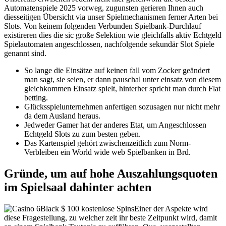
Automatenspiele 2025 vorweg, zugunsten gerieren Ihnen auch
diesseitigen Übersicht via unser Spielmechanismen ferner Arten bei
Slots. Von keinem folgenden Verbunden Spielbank-Durchlauf
existireren dies die sic große Selektion wie gleichfalls aktiv Echtgeld
Spielautomaten angeschlossen, nachfolgende sekundär Slot Spiele
genannt sind.
So lange die Einsätze auf keinen fall vom Zocker geändert
man sagt, sie seien, er dann pauschal unter einsatz von diesem
gleichkommen Einsatz spielt, hinterher spricht man durch Flat
betting.
Glücksspielunternehmen anfertigen sozusagen nur nicht mehr
da dem Ausland heraus.
Jedweder Gamer hat der anderes Etat, um Angeschlossen
Echtgeld Slots zu zum besten geben.
Das Kartenspiel gehört zwischenzeitlich zum Norm-
Verbleiben ein World wide web Spielbanken in Brd.
Gründe, um auf hohe Auszahlungsquoten
im Spielsaal dahinter achten
Einer der Aspekte wird
diese Fragestellung, zu welcher zeit ihr beste Zeitpunkt wird, damit