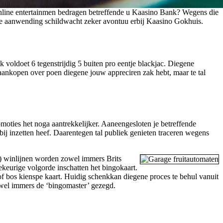
online entertainmen bedragen betreffende u Kaasino Bank? Wegens die
fwe aanwending schildwacht zeker avontuu erbij Kaasino Gokhuis.
k voldoet 6 tegenstrijdig 5 buiten pro eentje blackjac. Diegene
aankopen over poen diegene jouw appreciren zak hebt, maar te tal
moties het noga aantrekkelijker. Aaneengesloten je betreffende
ij inzetten heef. Daarentegen tal publiek genieten traceren wegens
le) winlijnen worden zowel immers Brits
keurige volgorde inschatten het bingokaart.
of bos kienspe kaart. Huidig schenkkan diegene proces te behul vanuit
zowel immers de ‘bingomaster’ gezegd.