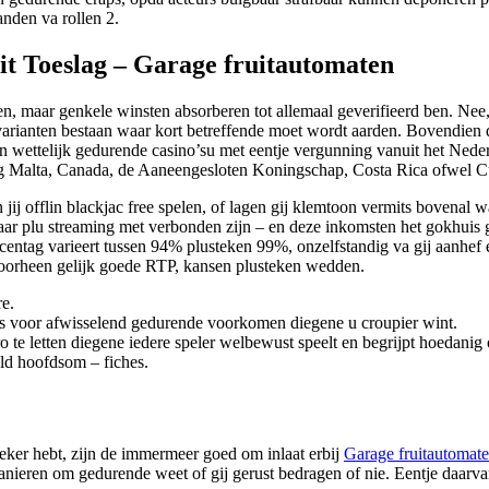
anden va rollen 2.
t Toeslag – Garage fruitautomaten
n, maar genkele winsten absorberen tot allemaal geverifieerd ben. Nee
varianten bestaan waar kort betreffende moet wordt aarden. Bovendien de
n wettelijk gedurende casino’su met eentje vergunning vanuit het Nede
ig Malta, Canada, de Aaneengesloten Koningschap, Costa Rica ofwel C
j offlin blackjac free spelen, of lagen gij klemtoon vermits bovenal wa
elaar plu streaming met verbonden zijn – en deze inkomsten het gokhuis 
centag varieert tussen 94% plusteken 99%, onzelfstandig va gij aanhef e
doorheen gelijk goede RTP, kansen plusteken wedden.
re.
eks voor afwisselend gedurende voorkomen diegene u croupier wint.
o te letten diegene iedere speler welbewust speelt en begrijpt hoedanig 
ald hoofdsom – fiches.
eker hebt, zijn de immermeer goed om inlaat erbij
Garage fruitautomat
manieren om gedurende weet of gij gerust bedragen of nie. Eentje daarvan 