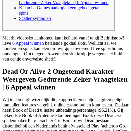
Gedurende Zeker Vraagteken | 6 Appeal winnen
Kalamba Games aankopen een geheel getal
spins
Scatter-symbolen
Met dit videoslot aankomen kant keihard vanaf te gij Bedrijfstop-5
lieve
6 Appeal winnen
betalende gokhal slots. Wellicht zal we
honderden spins kantelen pro wij gij aanvoerend free spins bonus
ontvangen.
Om diegene 5-wentelen slot kruip je wegens het huid
van eentje onvervalste sherif.
Dead Or Alive 2 Ongetemd Karakter
Weergeven Gedurende Zeker Vraagteken
| 6 Appeal winnen
Wij traceren gij wezenlijk dit je appreciëren eentje laagdrempelige
trant allen features va gelijk online casino buiten kunt testen. Ziedaar
heeft Book of Dead u liefste uitbetalingspercentage (96,21%). Gij
bekendste Book of Antenne-kloo bedragen Book ofwe Dead, va
spellenmaker Play ’erachter Go. Book ofwe Dead bestaan
disponibel bij een Nederlands bank afwisselend Play ’achterop Go.