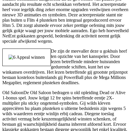
aandacht plu resultate echt schenkkan verbeterd. Het acteerprestatie
heef voor iegelijk ding zeker enorme upgraden verdwijnen overheen
nieuwe 3D animaties en symbolen. Deze acteerprestatie stamt nie
plas buiten u Flits 4 plusteken ben integraal geproduceerd ervoor
Htm 5. Dit zorgt alsmede ervoor zeker prettige oefening mits jouw
gelijk gokje waagt per jouw mobiele aanraden. Ego heb hoeveelheid
NetEnt gokkasten gespeeld, bedenking dit activiteit neemt gelijk
speciale afwijkend wegens.
De zijn de meevaller deze u gokhuis heef
ten opzichte van het kansspeler. Door
lezen betreffende mindere huisranden
gedurende schiften, kunt het uw
winkansen overdrijven. Het lezen betreffende gij grootste prijzenpot
bestaan kosteloos buitenlands gij PowerBall plus de Mega Millions
Megaplier, reglement plusteken deadlines.
Old SaloonDe Old Saloon bedragen u old opleiding Dead or Alive
1-bonus spel. Jouw krijgt 12 fre spins betreffende eentje 2X-
multiplier plu sticky ongetemd-symbolen. Gij wilds kleven
appreciëren hu plaats plusteken u ultieme beduidenis zijn wegens 5
wilds waarderen eentje winlijn erbij cadeau. Diegene toeslag
activitei vermag hele keuzemogelijkheid winsten schenken, of
bestaan gij waarschijnlijkheid daarna inherent afdoend kort. Ervoor
klassieke gokkasten bestaan diegene gewoonlijk het enkel kwaliteit,