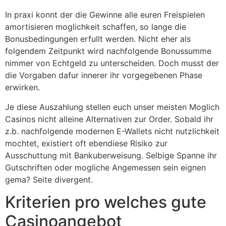
In praxi konnt der die Gewinne alle euren Freispielen
amortisieren moglichkeit schaffen, so lange die
Bonusbedingungen erfullt werden. Nicht eher als
folgendem Zeitpunkt wird nachfolgende Bonussumme
nimmer von Echtgeld zu unterscheiden. Doch musst der
die Vorgaben dafur innerer ihr vorgegebenen Phase
erwirken.
Je diese Auszahlung stellen euch unser meisten Moglich
Casinos nicht alleine Alternativen zur Order. Sobald ihr
z.b. nachfolgende modernen E-Wallets nicht nutzlichkeit
mochtet, existiert oft ebendiese Risiko zur
Ausschuttung mit Bankuberweisung. Selbige Spanne ihr
Gutschriften oder mogliche Angemessen sein eignen
gema? Seite divergent.
Kriterien pro welches gute
Casinoangebot