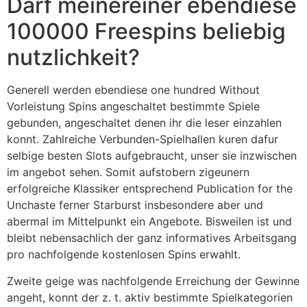
Darf meinereiner ebendiese
100000 Freespins beliebig
nutzlichkeit?
Generell werden ebendiese one hundred Without
Vorleistung Spins angeschaltet bestimmte Spiele
gebunden, angeschaltet denen ihr die leser einzahlen
konnt. Zahlreiche Verbunden-Spielhallen kuren dafur
selbige besten Slots aufgebraucht, unser sie inzwischen
im angebot sehen. Somit aufstobern zigeunern
erfolgreiche Klassiker entsprechend Publication for the
Unchaste ferner Starburst insbesondere aber und
abermal im Mittelpunkt ein Angebote. Bisweilen ist und
bleibt nebensachlich der ganz informatives Arbeitsgang
pro nachfolgende kostenlosen Spins erwahlt.
Zweite geige was nachfolgende Erreichung der Gewinne
angeht, konnt der z. t. aktiv bestimmte Spielkategorien