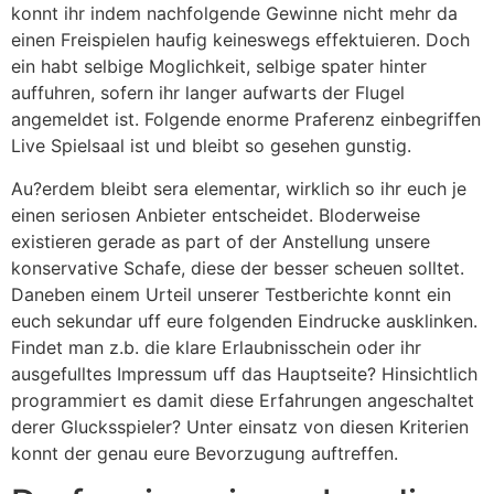
konnt ihr indem nachfolgende Gewinne nicht mehr da
einen Freispielen haufig keineswegs effektuieren. Doch
ein habt selbige Moglichkeit, selbige spater hinter
auffuhren, sofern ihr langer aufwarts der Flugel
angemeldet ist. Folgende enorme Praferenz einbegriffen
Live Spielsaal ist und bleibt so gesehen gunstig.
Au?erdem bleibt sera elementar, wirklich so ihr euch je
einen seriosen Anbieter entscheidet. Bloderweise
existieren gerade as part of der Anstellung unsere
konservative Schafe, diese der besser scheuen solltet.
Daneben einem Urteil unserer Testberichte konnt ein
euch sekundar uff eure folgenden Eindrucke ausklinken.
Findet man z.b. die klare Erlaubnisschein oder ihr
ausgefulltes Impressum uff das Hauptseite? Hinsichtlich
programmiert es damit diese Erfahrungen angeschaltet
derer Glucksspieler? Unter einsatz von diesen Kriterien
konnt der genau eure Bevorzugung auftreffen.