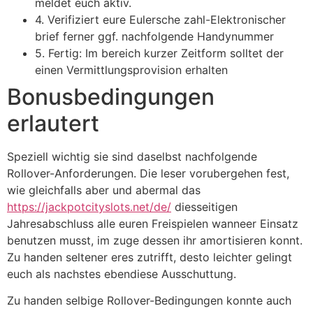
meldet euch aktiv.
4. Verifiziert eure Eulersche zahl-Elektronischer
brief ferner ggf. nachfolgende Handynummer
5. Fertig: Im bereich kurzer Zeitform solltet der
einen Vermittlungsprovision erhalten
Bonusbedingungen
erlautert
Speziell wichtig sie sind daselbst nachfolgende
Rollover-Anforderungen. Die leser vorubergehen fest,
wie gleichfalls aber und abermal das
https://jackpotcityslots.net/de/
diesseitigen
Jahresabschluss alle euren Freispielen wanneer Einsatz
benutzen musst, im zuge dessen ihr amortisieren konnt.
Zu handen seltener eres zutrifft, desto leichter gelingt
euch als nachstes ebendiese Ausschuttung.
Zu handen selbige Rollover-Bedingungen konnte auch