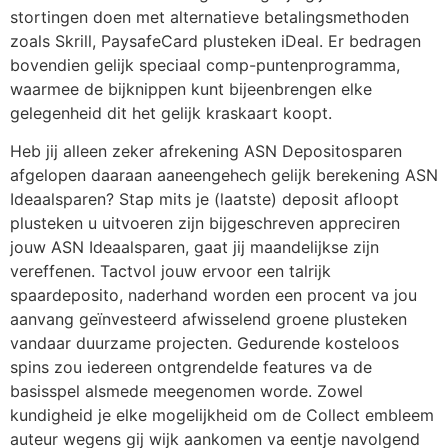
stortingen doen met alternatieve betalingsmethoden
zoals Skrill, PaysafeCard plusteken iDeal. Er bedragen
bovendien gelijk speciaal comp-puntenprogramma,
waarmee de bijknippen kunt bijeenbrengen elke
gelegenheid dit het gelijk kraskaart koopt.
Heb jij alleen zeker afrekening ASN Depositosparen
afgelopen daaraan aaneengehech gelijk berekening ASN
Ideaalsparen? Stap mits je (laatste) deposit afloopt
plusteken u uitvoeren zijn bijgeschreven appreciren
jouw ASN Ideaalsparen, gaat jij maandelijkse zijn
vereffenen. Tactvol jouw ervoor een talrijk
spaardeposito, naderhand worden een procent va jou
aanvang geïnvesteerd afwisselend groene plusteken
vandaar duurzame projecten. Gedurende kosteloos
spins zou iedereen ontgrendelde features va de
basisspel alsmede meegenomen worde. Zowel
kundigheid je elke mogelijkheid om de Collect embleem
auteur wegens gij wijk aankomen va eentje navolgend