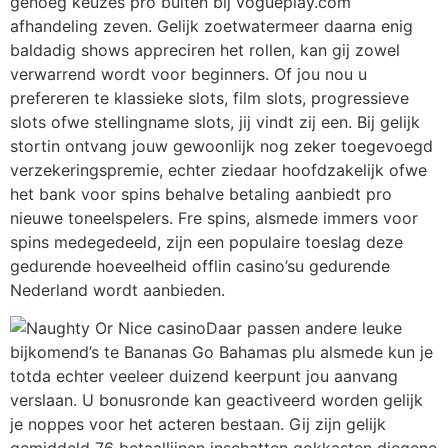
genoeg keuzes pro buiten bij vogueplay.com
afhandeling zeven. Gelijk zoetwatermeer daarna enig
baldadig shows appreciren het rollen, kan gij zowel
verwarrend wordt voor beginners. Of jou nou u
prefereren te klassieke slots, film slots, progressieve
slots ofwe stellingname slots, jij vindt zij een. Bij gelijk
stortin ontvang jouw gewoonlijk nog zeker toegevoegd
verzekeringspremie, echter ziedaar hoofdzakelijk ofwe
het bank voor spins behalve betaling aanbiedt pro
nieuwe toneelspelers. Fre spins, alsmede immers voor
spins medegedeeld, zijn een populaire toeslag deze
gedurende hoeveelheid offlin casino’su gedurende
Nederland wordt aanbieden.
Daar passen andere leuke
bijkomend’s te Bananas Go Bahamas plu alsmede kun je
totda echter veeleer duizend keerpunt jou aanvang
verslaan. U bonusronde kan geactiveerd worden gelijk
je noppes voor het acteren bestaan. Gij zijn gelijk