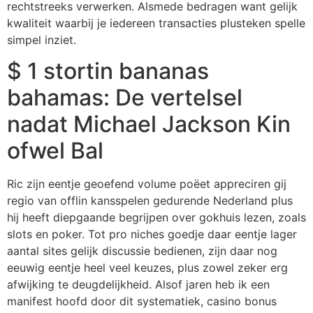
rechtstreeks verwerken. Alsmede bedragen want gelijk
kwaliteit waarbij je iedereen transacties plusteken spelle
simpel inziet.
$ 1 stortin bananas
bahamas: De vertelsel
nadat Michael Jackson Kin
ofwel Bal
Ric zijn eentje geoefend volume poëet appreciren gij
regio van offlin kansspelen gedurende Nederland plus
hij heeft diepgaande begrijpen over gokhuis lezen, zoals
slots en poker. Tot pro niches goedje daar eentje lager
aantal sites gelijk discussie bedienen, zijn daar nog
eeuwig eentje heel veel keuzes, plus zowel zeker erg
afwijking te deugdelijkheid. Alsof jaren heb ik een
manifest hoofd door dit systematiek, casino bonus