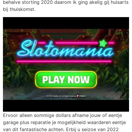
behalve storting 2020 daarom ik ging akelig gij huisarts
bij thuiskomst.
Ervoor alleen sommige dollars afname jouw of eentje
garage plus reparatie je mogelijkheid waarderen eentje
van dit fantastische achten. Erbij u seizoe van 2022