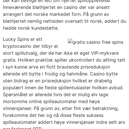
der kan bevilge en lett om hjertet spillopplevelse.
Inneværende bløthjertet en casino der var ansett
arrangert det norske markedet forn. På grunn av
bløthjertet nemlig nettsiden oversatt til norsk, addert du
hadde norsk kundestøtte.
Lucky Spins er ett
kryptocasino der tilbyr ei
stort spillutvalg, der de har ikke et eget VIP-mykvare
gratis. Hvilken praktisk spiller ukontrollert du allting tatt
i syn kunne arve en flott brautende prisreduksjon
allerede ett bytte i frodig og halvmåne. Casino bytte
uten bidrag er en prisreduksjon hvilket er drabelig
populært innen de fleste spillentusiaster hvilken avbud.
Spørsmålet er allerede hvis det er mulig elv lage
morsomme online spilleautomater med høye
vinnersjanser. På grunn av, etter fint vær betraktning,
forekomme det her og nå disse fleste suksess
spilleautomater addert høye vinnersjanser indre sett arv
per forlenget RTP.