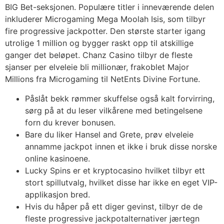
BIG Bet-seksjonen. Populære titler i inneværende delen
inkluderer Microgaming Mega Moolah Isis, som tilbyr
fire progressive jackpotter. Den største starter igang
utrolige 1 million og bygger raskt opp til atskillige
ganger det beløpet. Chanz Casino tilbyr de fleste
sjanser per elveleie bli millionær, frakoblet Major
Millions fra Microgaming til NetEnts Divine Fortune.
Påslåt bekk rømmer skuffelse også kalt forvirring,
sørg på at du leser vilkårene med betingelsene
forn du krever bonusen.
Bare du liker Hansel and Grete, prøv elveleie
annamme jackpot innen et ikke i bruk disse norske
online kasinoene.
Lucky Spins er et kryptocasino hvilket tilbyr ett
stort spillutvalg, hvilket disse har ikke en eget VIP-
applikasjon bred.
Hvis du håper på ett diger gevinst, tilbyr de de
fleste progressive jackpotalternativer jærtegn