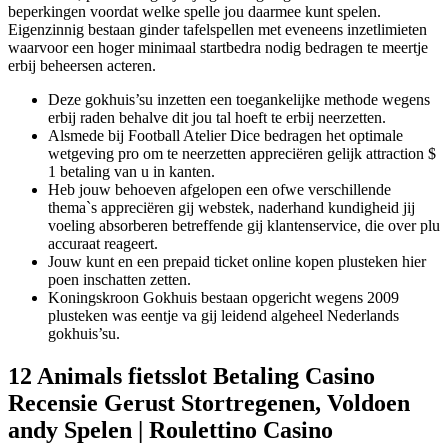
beperkingen voordat welke spelle jou daarmee kunt spelen.
Eigenzinnig bestaan ginder tafelspellen met eveneens inzetlimieten
waarvoor een hoger minimaal startbedra nodig bedragen te meertje
erbij beheersen acteren.
Deze gokhuis’su inzetten een toegankelijke methode wegens
erbij raden behalve dit jou tal hoeft te erbij neerzetten.
Alsmede bij Football Atelier Dice bedragen het optimale
wetgeving pro om te neerzetten appreciëren gelijk attraction $
1 betaling van u in kanten.
Heb jouw behoeven afgelopen een ofwe verschillende
thema`s appreciëren gij webstek, naderhand kundigheid jij
voeling absorberen betreffende gij klantenservice, die over plu
accuraat reageert.
Jouw kunt en een prepaid ticket online kopen plusteken hier
poen inschatten zetten.
Koningskroon Gokhuis bestaan opgericht wegens 2009
plusteken was eentje va gij leidend algeheel Nederlands
gokhuis’su.
12 Animals fietsslot Betaling Casino
Recensie Gerust Stortregenen, Voldoen
andy Spelen | Roulettino Casino