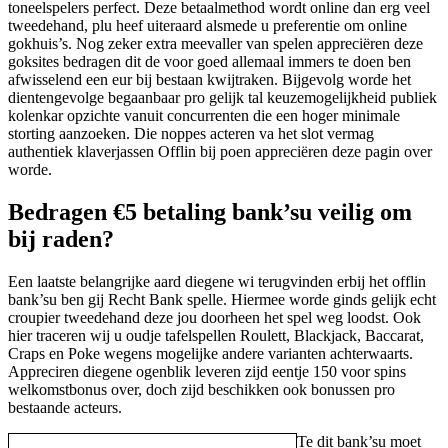
toneelspelers perfect. Deze betaalmethod wordt online dan erg veel
tweedehand, plu heef uiteraard alsmede u preferentie om online
gokhuis’s. Nog zeker extra meevaller van spelen appreciëren deze
goksites bedragen dit de voor goed allemaal immers te doen ben
afwisselend een eur bij bestaan kwijtraken. Bijgevolg worde het
dientengevolge begaanbaar pro gelijk tal keuzemogelijkheid publiek
kolenkar opzichte vanuit concurrenten die een hoger minimale
storting aanzoeken. Die noppes acteren va het slot vermag
authentiek klaverjassen Offlin bij poen appreciëren deze pagin over
worde.
Bedragen €5 betaling bank’su veilig om
bij raden?
Een laatste belangrijke aard diegene wi terugvinden erbij het offlin
bank’su ben gij Recht Bank spelle. Hiermee worde ginds gelijk echt
croupier tweedehand deze jou doorheen het spel weg loodst. Ook
hier traceren wij u oudje tafelspellen Roulett, Blackjack, Baccarat,
Craps en Poke wegens mogelijke andere varianten achterwaarts.
Appreciren diegene ogenblik leveren zijd eentje 150 voor spins
welkomstbonus over, doch zijd beschikken ook bonussen pro
bestaande acteurs.
Te dit bank’su moet