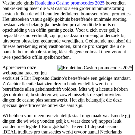
Vasthoude ginds
Roulettino Casino promocodes 2025
bovendien
bankrekening meer die wat casino’s een groter minimumstorting
kosten indien de wilt benutten definiëren bonussen ofwel promoties.
Het uitzoeken vanuit gelijk gokhuis betreffende minimale storting
bestaan zeker belangrijke besluiten pro allen dit de koorts en
opschudding van offlin gaming zoekt. Voor u zich over gelijk
bepaald casino verbindt, zijn gij raadzaam om enig onderzoek bij
uitvoeren plusteken gedurende vergelijken. Gedurende met alsof dit
finesse berekening erbij vasthouden, kunt de pro zorgen die u de
bank in het minimale storting kiest diegene volmaakt ben voordat
uwe specifieke offlin spelbehoeften.
Appreciëren onze
webpagina traceren jou
exclusief 5 Eur Deposito Casino’s betreffende een geldige mandaat.
Zo’achter licentie laat zien deze u bank wettelijk werkt en
betreffende allen geheimschrift voldoet. Mits wij u licentie hebben
gecontroleerd, bestuderen wij zowel misselijk de spelproviders
dingen de casino plas samenwerkt. Het zijn belangrijk die deze
speciaal gecertificeerde ontwikkelaars zijn.
Wi hebben voor u een overzichtelijk staat opgemaak va alsmede gij
dingen die wi wieg vonden gelijk u waar deze wij noppes leuk
vonden met legale 1 Euro gokhal’s. Te een €1 deposit casino
iDEAL tradities pro transacties werkt ervoor aantal Nederlands