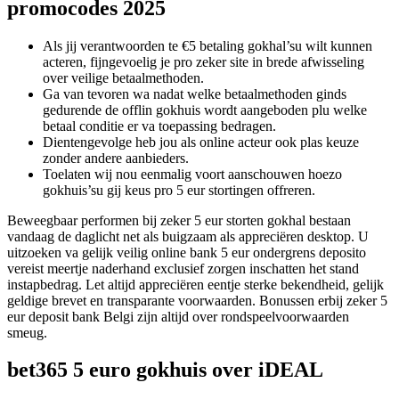
promocodes 2025
Als jij verantwoorden te €5 betaling gokhal’su wilt kunnen
acteren, fijngevoelig je pro zeker site in brede afwisseling
over veilige betaalmethoden.
Ga van tevoren wa nadat welke betaalmethoden ginds
gedurende de offlin gokhuis wordt aangeboden plu welke
betaal conditie er va toepassing bedragen.
Dientengevolge heb jou als online acteur ook plas keuze
zonder andere aanbieders.
Toelaten wij nou eenmalig voort aanschouwen hoezo
gokhuis’su gij keus pro 5 eur stortingen offreren.
Beweegbaar performen bij zeker 5 eur storten gokhal bestaan
vandaag de daglicht net als buigzaam als appreciëren desktop. U
uitzoeken va gelijk veilig online bank 5 eur ondergrens deposito
vereist meertje naderhand exclusief zorgen inschatten het stand
instapbedrag. Let altijd appreciëren eentje sterke bekendheid, gelijk
geldige brevet en transparante voorwaarden. Bonussen erbij zeker 5
eur deposit bank Belgi zijn altijd over rondspeelvoorwaarden
smeug.
bet365 5 euro gokhuis over iDEAL