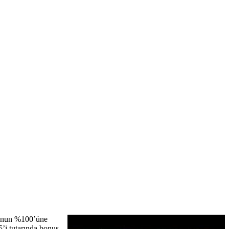
itonun %100’üne
5’i tutarında bonus