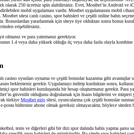
k olarak 250 ücretsiz spin alabilirsiniz. Evet, Mostbet’in Android ve iO
ndirilebilen mobil uygulaması vardır. Mostbet uygulamasını mobil cihazı
 Mostbet sitesi canlı casino, spor bahisleri ve çeşitli online bahis seçen
ır. Bonuslardan yararlanmak için siteye üye olduktan sonra bonus kural
inden erişebilirsiniz.
yıt olmanız ve para yatırmanız gerekiyor.
ranının 1.4 veya daha yüksek olduğu üç veya daha fazla olayla kombine 
ın
anlı casino oyunları oynama ve çeşitli bonuslar kazanma gibi avantajlar s
asını beklemeniz gerekir. Uygulamayı indirip kurduktan sonra, kullanıcı
rimiçi spor bahisleri kuruluşunda bir hesap oluşturmanız gerekir. Para 
et’in güvenilir olduğunu doğrulamak için lisans bilgilerini ve müşteri y
arak türkiye
Mostbet giriş
sitesi, oyuncularına çok çeşitli bonuslar sunm
 e-posta bültenine abone olmak gereksiz olmayacaktır, böylece siteden b
sketbol, tenis ve diğerleri gibi bir dizi spor dalında bahis yapma şansı 
aha spesifik prop bahisleri de mümkündür. Bu sitede spor bahisleri yapm