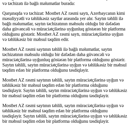
və təchizatı ilə bağlı məlumatlar burada:
Qarşınıqda və təchizat: Mostbet AZ rəsmi saytı, Azerbaycanın kimi
məsuliyyətli və təhlükəsiz saytlar arasında yer alır. Saytın təhlili ilə
bağlı məlumatlar, saytın təchizatının məhsulu olduğu bir dəfədən
daha güvəncəli və müraciətçilərinə uyğunluq göstərən bir platforma
olduğunu göstərir. Mostbet AZ rəsmi saytı, müraciətçilərinə uyğun
və təhlükəsiz bir məhsul təqdim edir.
Mostbet AZ rəsmi saytının təhlili ilə bağlı məlumatlar, saytın
təchizatının məhsulu olduğu bir dəfədən daha güvəncəli və
müraciətçilərinə uyğunluq göstərən bir platforma olduğunu göstərir.
Saytın təhlili, saytın müraciətçilərinə uyğun və təhlükəsiz bir məhsul
təqdim edən bir platforma olduğunu təsdiqləyir.
Mostbet AZ rəsmi saytının təhlili, saytın müraciətçilərinə uyğun və
təhlükəsiz bir məhsul təqdim edən bir platforma olduğunu
təsdiqləyir. Saytın təhlili, saytın müraciətçilərinə uyğun və təhlükəsiz
bir məhsul təqdim edən bir platforma olduğunu təsdiqləyir.
Mostbet AZ rəsmi saytının təhlili, saytın müraciətçilərinə uyğun və
təhlükəsiz bir məhsul təqdim edən bir platforma olduğunu
təsdiqləyir. Saytın təhlili, saytın müraciətçilərinə uyğun və təhlükəsiz
bir məhsul təqdim edən bir platforma olduğunu təsdiqləyir.