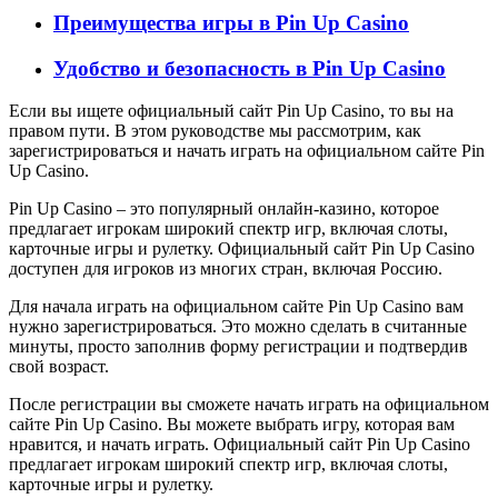
Преимущества игры в Pin Up Casino
Удобство и безопасность в Pin Up Casino
Если вы ищете официальный сайт Pin Up Casino, то вы на
правом пути. В этом руководстве мы рассмотрим, как
зарегистрироваться и начать играть на официальном сайте Pin
Up Casino.
Pin Up Casino – это популярный онлайн-казино, которое
предлагает игрокам широкий спектр игр, включая слоты,
карточные игры и рулетку. Официальный сайт Pin Up Casino
доступен для игроков из многих стран, включая Россию.
Для начала играть на официальном сайте Pin Up Casino вам
нужно зарегистрироваться. Это можно сделать в считанные
минуты, просто заполнив форму регистрации и подтвердив
свой возраст.
После регистрации вы сможете начать играть на официальном
сайте Pin Up Casino. Вы можете выбрать игру, которая вам
нравится, и начать играть. Официальный сайт Pin Up Casino
предлагает игрокам широкий спектр игр, включая слоты,
карточные игры и рулетку.