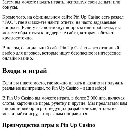
Затем вы можете начать играть, используя свои деньги или
бонусы.
Кроме того, на официальном сайте Pin Up Casino есть раздел
“FAQ”, где вы можете найти ответы на часто задаваемые
вопросы. Если у вас возникнут вопросы или проблемы, вы
можете обратиться к поддержке сайта, которая работает
круглосуточно.
В целом, официальный сайт Pin Up Casino – это отличный
выбор для игроков, которые ищут безопасное и интересное
онлайн-казино.
Входи и играй
Если вы ищете место, где можно играть в казино и получать
реальные выигрыши, то Pin Up Casino – ваш выбор!
В Pin Up Casino вы можете играть в более 3 000 игр, включая
слоты, карточные игры, рулетку и другие. Мы предлагаем вам
широкий выбор игр от ведущих разработчиков, чтобы вы
могли найти игру, которая вам понравится.
Преимущества игры в Pin Up Casino