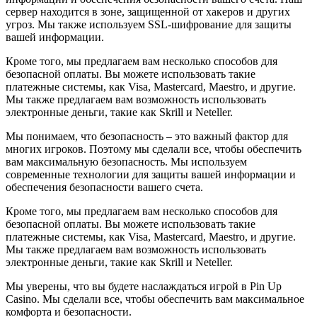
сервер находится в зоне, защищенной от хакеров и других
угроз. Мы также используем SSL-шифрование для защиты
вашей информации.
Кроме того, мы предлагаем вам несколько способов для
безопасной оплаты. Вы можете использовать такие
платежные системы, как Visa, Mastercard, Maestro, и другие.
Мы также предлагаем вам возможность использовать
электронные деньги, такие как Skrill и Neteller.
Мы понимаем, что безопасность – это важный фактор для
многих игроков. Поэтому мы сделали все, чтобы обеспечить
вам максимальную безопасность. Мы используем
современные технологии для защиты вашей информации и
обеспечения безопасности вашего счета.
Кроме того, мы предлагаем вам несколько способов для
безопасной оплаты. Вы можете использовать такие
платежные системы, как Visa, Mastercard, Maestro, и другие.
Мы также предлагаем вам возможность использовать
электронные деньги, такие как Skrill и Neteller.
Мы уверены, что вы будете наслаждаться игрой в Pin Up
Casino. Мы сделали все, чтобы обеспечить вам максимальное
комфорта и безопасности.