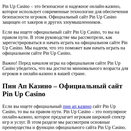
Pin Up Casino – это безопасное и надежное онлайн-казино,
которое использует современные технологии для обеспечения
безопасности игроков. Официальный сайт Pin Up Casino
защищен от хакеров и других злоумышленников.
Если вы ищете официальный сайт Pin Up Casino, то вы на
правом пути. В этом руководстве мы рассмотрели, как
зарегистрироваться и начать играть на официальном сайте Pin
Up Casino. Мы надеем, что это поможет вам начать играть на
официальном сайте Pin Up Casino.
Важно! Перед началом игры на официальном сайте Pin Up
Casino убедитесь, что вы достигли минимального возраста для
игроков в онлайн-казино в вашей стране.
Пин Ап Казино – Официальный сайт
Pin Up Casino
Если вы ищете официальный
пин ап казино
сайт Pin Up
Casino, то вы на правом пути. Pin Up Casino – это популярное
онлайн-казино, которое предлагает игрокам широкий спектр
игр и услуг. В этом разделе мы рассмотрим основные
преимущества и функции официального сайта Pin Up Casino.