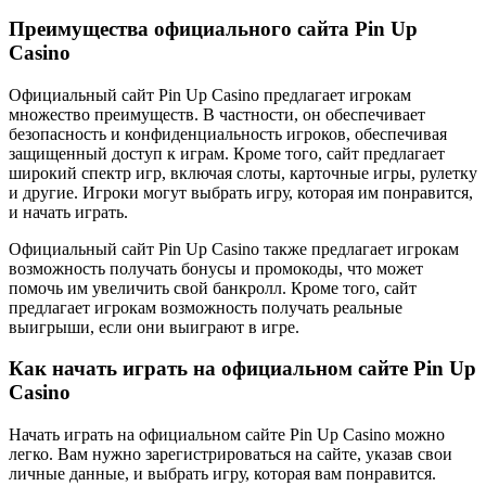
Преимущества официального сайта Pin Up
Casino
Официальный сайт Pin Up Casino предлагает игрокам
множество преимуществ. В частности, он обеспечивает
безопасность и конфиденциальность игроков, обеспечивая
защищенный доступ к играм. Кроме того, сайт предлагает
широкий спектр игр, включая слоты, карточные игры, рулетку
и другие. Игроки могут выбрать игру, которая им понравится,
и начать играть.
Официальный сайт Pin Up Casino также предлагает игрокам
возможность получать бонусы и промокоды, что может
помочь им увеличить свой банкролл. Кроме того, сайт
предлагает игрокам возможность получать реальные
выигрыши, если они выиграют в игре.
Как начать играть на официальном сайте Pin Up
Casino
Начать играть на официальном сайте Pin Up Casino можно
легко. Вам нужно зарегистрироваться на сайте, указав свои
личные данные, и выбрать игру, которая вам понравится.