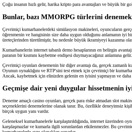
Çoğu insanın hızlı gelir, harika kripto para avantajları ve büyük bir 
Bunlar, bazı MMORPG türlerini denemek iç
Çevrimiçi kumarhanelerdeki simülasyon makineleri, oyuncuların gerçek
öğrenmenin ve hangisinin size daha uygun olduğunu anlamanın iyi bir yo
üreteçlerinden türetilmiştir, bu nedenle büyük ikramiyeyi kazanma olas
Kumarhanelerin internet tabanlı demo hesaplarının en belirgin avant
paranın bir kısmını kaybetme endişesi duymayacağınız anlamına gelir. 
Çevrimiçi oyunları denemenin bir diğer avantajı da, gerçek zamanlı ku
Oyunun oynaklığını ve RTP'sini test etmek için çevrimiçi bir kumarh
Ancak, kaybetmek için elinizden gelenin en iyisini yapmayın ve dah
Geçmişe dair yeni duygular hissetmenin iyi
Deneme amaçlı casino oyunları, gerçek para riske atmadan slot makine
seçeneklerini denemelerine olanak tanır. Bu, özellikle deneyimsiz kiş
birçok uygun yanı vardır.
Geleneksel kumarhanelerle karşılaştırıldığında, internet üzerinden o
karşılaşmazlar ve kumarla ilgili sorunlardan etkilenmezler. Bu çevrimiç
kumarhanelerle aynı olanakları sunarlar.