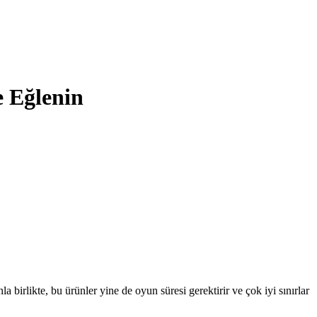
e Eğlenin
a birlikte, bu ürünler yine de oyun süresi gerektirir ve çok iyi sınırlar