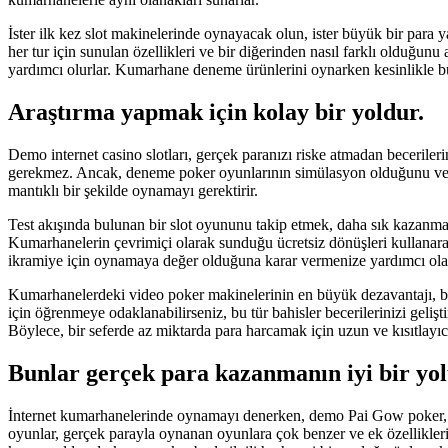
İster ilk kez slot makinelerinde oynayacak olun, ister büyük bir para
her tur için sunulan özellikleri ve bir diğerinden nasıl farklı olduğun
yardımcı olurlar. Kumarhane deneme ürünlerini oynarken kesinlikle büy
Araştırma yapmak için kolay bir yoldur.
Demo internet casino slotları, gerçek paranızı riske atmadan becerileri
gerekmez. Ancak, deneme poker oyunlarının simülasyon olduğunu ve b
mantıklı bir şekilde oynamayı gerektirir.
Test akışında bulunan bir slot oyununu takip etmek, daha sık kazanm
Kumarhanelerin çevrimiçi olarak sunduğu ücretsiz dönüşleri kullanar
ikramiye için oynamaya değer olduğuna karar vermenize yardımcı olac
Kumarhanelerdeki video poker makinelerinin en büyük dezavantajı, b
için öğrenmeye odaklanabilirseniz, bu tür bahisler becerilerinizi gel
Böylece, bir seferde az miktarda para harcamak için uzun ve kısıtlayıcı
Bunlar gerçek para kazanmanın iyi bir yol
İnternet kumarhanelerinde oynamayı denerken, demo Pai Gow poker, il
oyunlar, gerçek parayla oynanan oyunlara çok benzer ve ek özelliklerin 